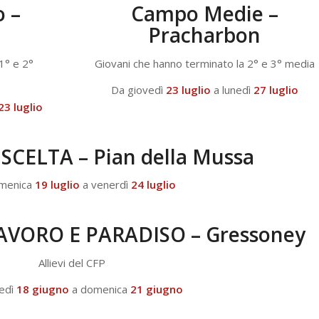
 –
Campo Medie –
Pracharbon
1° e 2°
Giovani che hanno terminato la 2° e 3° media
Da giovedì
23 luglio
a lunedì
27 luglio
23 luglio
CELTA – Pian della Mussa
menica
19 luglio
a venerdì
24 luglio
VORO E PARADISO – Gressoney
Allievi del CFP
edì
18 giugno
a domenica
21 giugno