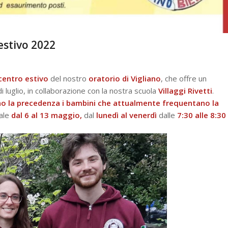
 estivo 2022
centro estivo
del nostro
oratorio di Vigliano
, che offre un
di luglio, in collaborazione con la nostra scuola
Villaggi Rivetti
.
o la
precedenza i bambini che attualmente frequentano la
iale
dal 6 al 13 maggio,
dal
lunedì al venerdì
dalle
7:30 alle 8:30