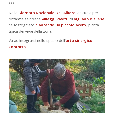
***
Nella
Giornata Nazionale Dell’Albero
la Scuola per
l’Infanzia salesiana
Villaggi Rivetti
di
Vigliano
Biellese
ha festeggiato
piantando un piccolo acero
, pianta
tipica dei vivai della zona.
Va ad integrarsi nello spazio dell’
orto sinergico
Contorto
.