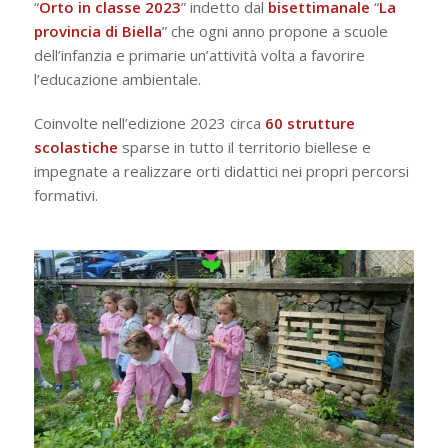
“
Orto in classe 2023
” indetto dal
bisettimanale
“
La
provincia di Biella
” che ogni anno propone a scuole
dell’infanzia e primarie un’attività volta a favorire
l’educazione ambientale.
Coinvolte nell’edizione 2023 circa
60 strutture
scolastiche
sparse in tutto il territorio biellese e
impegnate a realizzare orti didattici nei propri percorsi
formativi.