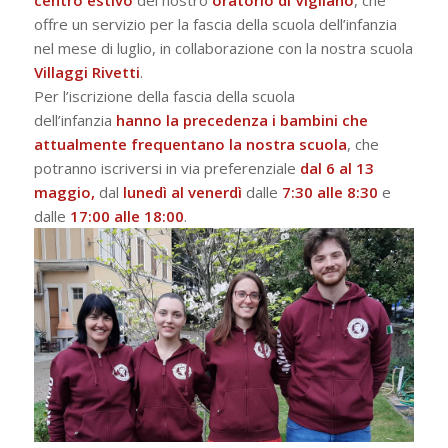
centro estivo
del nostro
oratorio di Vigliano
, che
offre un servizio per la fascia della scuola dell’infanzia
nel mese di luglio, in collaborazione con la nostra scuola
Villaggi Rivetti
.
Per l’iscrizione della fascia della scuola
dell’infanzia
hanno la
precedenza i bambini che
attualmente frequentano la nostra scuola
, che
potranno iscriversi in via preferenziale
dal 6 al 13
maggio,
dal
lunedì al venerdì
dalle
7:30 alle 8:30
e
dalle
17:00 alle 18:00
.