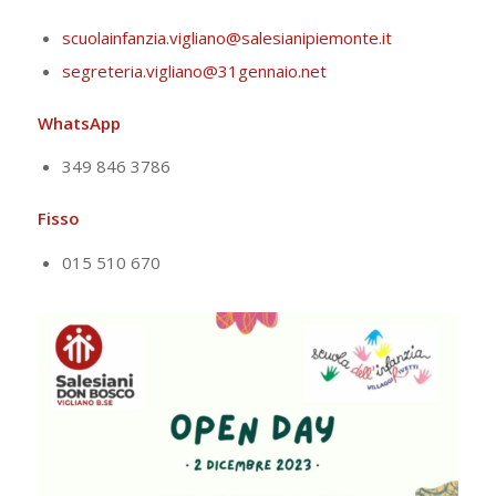
scuolainfanzia.vigliano@salesianipiemonte.it
segreteria.vigliano@31gennaio.net
WhatsApp
349 846 3786
Fisso
015 510 670