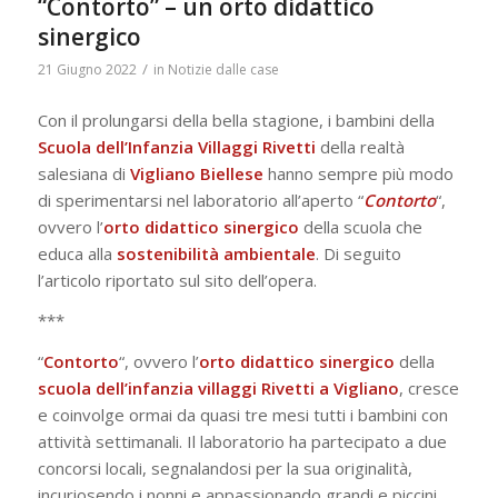
“Contorto” – un orto didattico
sinergico
/
21 Giugno 2022
in
Notizie dalle case
Con il prolungarsi della bella stagione, i bambini della
Scuola dell’Infanzia Villaggi Rivetti
della realtà
salesiana di
Vigliano Biellese
hanno sempre più modo
di sperimentarsi nel laboratorio all’aperto “
Contorto
“,
ovvero l’
orto didattico sinergico
della scuola che
educa alla
sostenibilità ambientale
. Di seguito
l’articolo riportato sul sito dell’opera.
***
“
Contorto
“, ovvero l’
orto didattico sinergico
della
scuola dell’infanzia villaggi Rivetti a Vigliano
, cresce
e coinvolge ormai da quasi tre mesi tutti i bambini con
attività settimanali. Il laboratorio ha partecipato a due
concorsi locali, segnalandosi per la sua originalità,
incuriosendo i nonni e appassionando grandi e piccini.