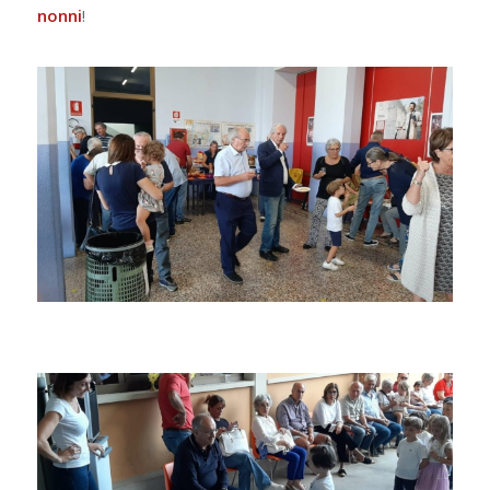
nonni
!