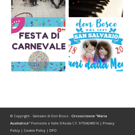
© Copyright - Salesiani di Don Bosco -
Circoscrizione "Maria
Ausiliatrice"
Piemonte e Valle D'Aosta C.F. 97554240016 |
Privacy
Policy
|
Cookie Policy
|
DPO