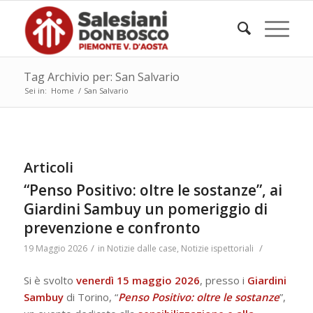
Tag Archivio per: San Salvario
Sei in:
Home
/
San Salvario
Articoli
“Penso Positivo: oltre le sostanze”, ai
Giardini Sambuy un pomeriggio di
prevenzione e confronto
/
/
19 Maggio 2026
in
Notizie dalle case
,
Notizie ispettoriali
Si è svolto
venerdì 15 maggio 2026
, presso i
Giardini
Sambuy
di Torino,
“
Penso Positivo: oltre le sostanze
”
,