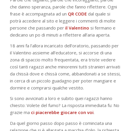
che danno speranza, parole che fanno riflettere. Ogni
frase è accompagnata ad un
QR CODE
dal quale si
potrà accedere al sito e leggere i commenti di molte
persone che passando per
il
Valentino
si fermano e
dedicano un po di minuti a riflettere all’aria aperta.
18 anni fa l’allora incaricato dell’oratorio, passando per
il Valentino assieme all’educatore, si accorse di una
zona di spaccio molto frequentata, era triste vedere
così tanti ragazzi anche minorenni tutti stranieri arrivati
da chissà dove e chissà come, abbandonati a se stessi,
in cerca di un piccolo guadagno per poter mangiare e
dormire e comprarsi qualche vestito.
Si sono avvicinati a loro e subito quei ragazzi hanno
chiesto: Volete del fumo? La risposta immediata fu: No
grazie ma
ci piacerebbe giocare con voi
.
Da quel giorno passo dopo passo è cominciata una
relazione che si è allargata a macchia d’olio, la richiesta