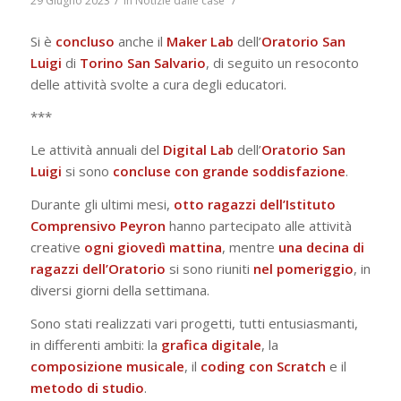
29 Giugno 2023
in
Notizie dalle case
Si è
concluso
anche il
Maker
Lab
dell’
Oratorio San
Luigi
di
Torino
San
Salvario
, di seguito un resoconto
delle attività svolte a cura degli educatori.
***
Le attività annuali del
Digital Lab
dell’
Oratorio San
Luigi
si sono
concluse con grande soddisfazione
.
Durante gli ultimi mesi,
otto ragazzi dell’Istituto
Comprensivo Peyron
hanno partecipato alle attività
creative
ogni giovedì mattina
, mentre
una decina di
ragazzi dell’Oratorio
si sono riuniti
nel pomeriggio
, in
diversi giorni della settimana.
Sono stati realizzati vari progetti, tutti entusiasmanti,
in differenti ambiti: la
grafica
digitale
, la
composizione
musicale
, il
coding
con
Scratch
e il
metodo
di
studio
.