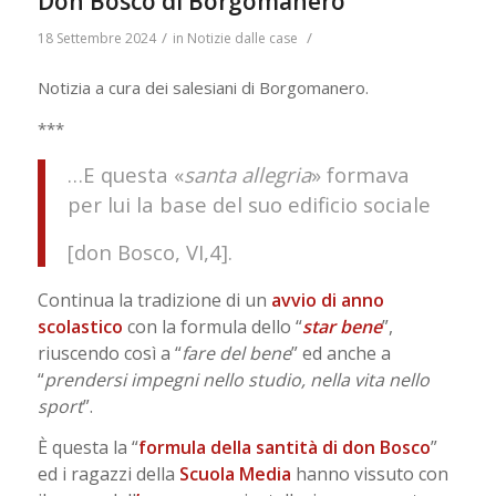
Don Bosco di Borgomanero
/
/
18 Settembre 2024
in
Notizie dalle case
Notizia a cura dei salesiani di Borgomanero.
***
…E questa «
santa allegria
» formava
per lui la base del suo edificio sociale
[don Bosco, VI,4].
Continua la tradizione di un
avvio di anno
scolastico
con la formula dello “
star
bene
”,
riuscendo così a “
fare del bene
” ed anche a
“
prendersi impegni nello studio, nella vita nello
sport
”.
È questa la “
formula della santità di don
Bosco
”
ed i ragazzi della
Scuola
Media
hanno vissuto con