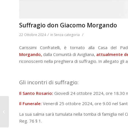
Suffragio don Giacomo Morgando
/
/
22 Ottobre 2024
in
Senza categoria
Carissimi Confratelli, è tornato alla Casa del Pa
Morgando,
dalla Comunità di Avigliana,
attualmente de
riconoscenti nella preghiera di suffragio. In allegato gli
Gli incontri di suffragio:
Il Santo Rosario:
Giovedì 24 ottobre 2024, ore 18.30 n
Valsalice: incontro con
Il Funerale:
Venerdì 25 ottobre 2024, ore 9.00 nel Sant
Domenico Quirico,
La sua salma sarà tumulata nella tomba di famiglia nel Cim
inviato di guerra,
Reg. 76 § 1.
giornalista e ...