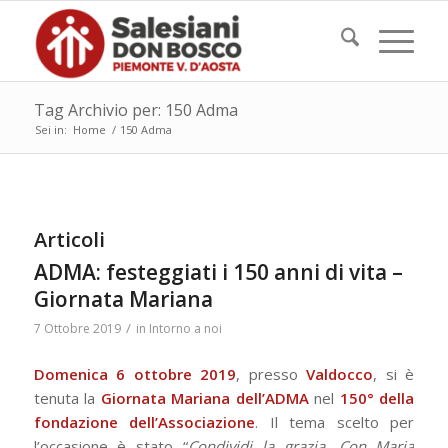
Tag Archivio per: 150 Adma
Sei in:
Home
/
150 Adma
Articoli
ADMA: festeggiati i 150 anni di vita –
Giornata Mariana
/
7 Ottobre 2019
in
Intorno a noi
Domenica 6 ottobre 2019
, presso
Valdocco
, si è
tenuta la
Giornata Mariana dell’ADMA
nel
150° della
fondazione dell’Associazione
. Il tema scelto per
l’occasione è stato “
Condividi la grazia. Con Maria