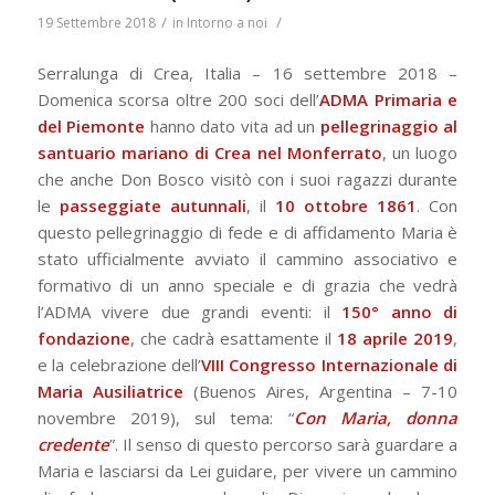
/
/
19 Settembre 2018
in
Intorno a noi
Serralunga di Crea, Italia – 16 settembre 2018 –
Domenica scorsa oltre 200 soci dell’
ADMA Primaria e
del Piemonte
hanno dato vita ad un
pellegrinaggio al
santuario mariano di Crea nel Monferrato
, un luogo
che anche Don Bosco visitò con i suoi ragazzi durante
le
passeggiate autunnali
, il
10 ottobre 1861
. Con
questo pellegrinaggio di fede e di affidamento Maria è
stato ufficialmente avviato il cammino associativo e
formativo di un anno speciale e di grazia che vedrà
l’ADMA vivere due grandi eventi: il
150° anno di
fondazione
, che cadrà esattamente il
18 aprile 2019
,
e la celebrazione dell’
VIII Congresso Internazionale di
Maria Ausiliatrice
(Buenos Aires, Argentina – 7-10
novembre 2019), sul tema: “
Con Maria, donna
credente
”. Il senso di questo percorso sarà guardare a
Maria e lasciarsi da Lei guidare, per vivere un cammino