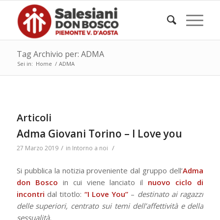
Tag Archivio per: ADMA
Sei in:
Home
/
ADMA
Articoli
Adma Giovani Torino – I Love you
/
/
27 Marzo 2019
in
Intorno a noi
Si pubblica la notizia proveniente dal gruppo dell’
Adma
don Bosco
in cui viene lanciato il
nuovo ciclo di
incontri
dal titotlo:
“I Love You”
–
destinato ai ragazzi
delle superiori, centrato sui temi dell’affettività e della
sessualità.