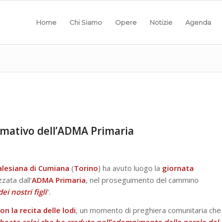
Home
Chi Siamo
Opere
Notizie
Agenda
mativo dell’ADMA Primaria
alesiana di Cumiana
(
Torino
) ha avuto luogo la
giornata
zzata dall’
ADMA Primaria
, nel proseguimento del cammino
ei nostri figli
”.
on la recita delle lodi
, un momento di preghiera comunitaria che
 beata colei che ha creduto nell’adempimento delle parole del