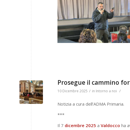
Prosegue il cammino fo
/
/
10 Dicembre 2025
in
Intorno a noi
Notizia a cura dell’ADMA Primaria.
***
Il 7
dicembre 2025
a
Valdocco
ha a