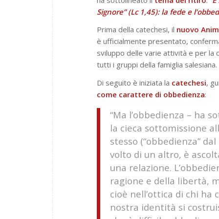
Signore” (Lc 1,45): la fede e l’obbe
Prima della catechesi, il
nuovo Anima
è ufficialmente presentato, conferman
sviluppo delle varie attività e per la
tutti i gruppi della famiglia salesiana.
Di seguito è iniziata la
catechesi
, g
come carattere di
obbedienza
:
“Ma l’obbedienza – ha so
la cieca sottomissione al
stesso (“obbedienza” dal 
volto di un altro, è ascol
una relazione. L’obbedien
ragione e della libertà, ma
cioè nell’ottica di chi ha
nostra identità si costru