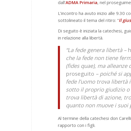
dall’
ADMA Primaria
, nel proseguim
L’incontro ha avuto inizio alle 9.30 
sottolineato il tema del ritiro: “
Il giu
Di seguito è iniziata la catechesi, gu
in relazione alla libertà.
“La fede genera libertà –
h
che la fede non tiene fer
(fides quae), ma alleanze d
proseguito
– poiché si app
fede l’uomo trova libertà 
sotto il proprio giudizio o 
trova libertà di azione, tr
quanto non muove i suoi p
Al termine della catechesi don Carelli
rapporto con i figli.