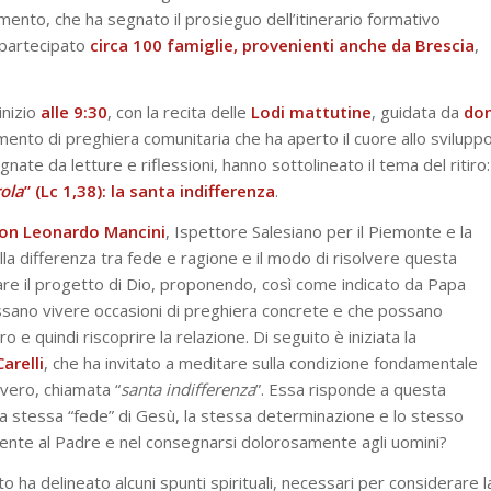
amento, che ha segnato il prosieguo dell’itinerario formativo
 partecipato
circa 100 famiglie, provenienti anche da
Brescia
,
inizio
alle 9:30
, con la recita delle
Lodi
mattutine
, guidata da
do
ento di preghiera comunitaria che ha aperto il cuore allo svilupp
nate da letture e riflessioni, hanno sottolineato il tema del ritiro:
ola
” (Lc 1,38): la santa indifferenza
.
on Leonardo Mancini
, Ispettore Salesiano per il Piemonte e la
lla differenza tra fede e ragione e il modo di risolvere questa
tare il progetto di Dio, proponendo, così come indicato da Papa
possano vivere occasioni di preghiera concrete e che possano
tro e quindi riscoprire la relazione. Di seguito è iniziata la
arelli
, che ha invitato a meditare sulla condizione fondamentale
vero, chiamata “
santa indifferenza
”. Essa risponde a questa
a stessa “fede” di Gesù, la stessa determinazione e lo stesso
nte al Padre e nel consegnarsi dolorosamente agli uomini?
 ha delineato alcuni spunti spirituali, necessari per considerare l