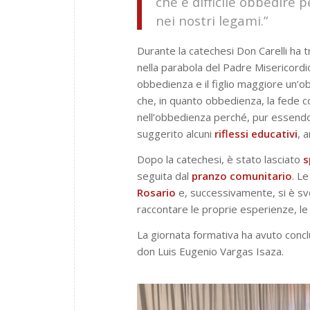
che è difficile obbedire
nei nostri legami.”
Durante la catechesi Don Carelli ha t
nella parabola del Padre Misericordi
obbedienza e il figlio maggiore un’o
che, in quanto obbedienza, la fede c
nell’obbedienza perché, pur essendo 
suggerito alcuni
riflessi educativi
, 
Dopo la catechesi, è stato lasciato
s
seguita dal
pranzo comunitario
. L
Rosario
e, successivamente, si è sv
raccontare le proprie esperienze, le 
La giornata formativa ha avuto concl
don Luis Eugenio Vargas Isaza.