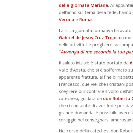
della giornata Mariana
. All’appunt
dell’anno sul tema della fede, hanno
Verona
e
Roma
.
La ricca giornata formativa ha avuto 
Gabriel de Jesus Cruz Trejo
, un mom
delle attività. Le preghiere, accompag
“
Avvenga di me secondo la tua par
Il saluto iniziale è stato portato da
d
Valle d’Aosta, che si è soffermato su
apparente frattura, al fine di rispet
Francesco, due vie: che i cristiani 
scegliere di incontrare il volto dell’al
catechesi, guidata da
don Roberto C
che ci consente di aver fede per dav
grande domanda: è possibile avere l
coraggio nel consegnarsi amorosame
Nel corso della catechesi don Roberto