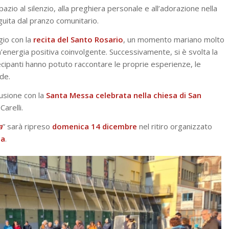
azio al silenzio, alla preghiera personale e all’adorazione nella
guita dal pranzo comunitario.
gio con la
recita del Santo Rosario
, un momento mariano molto
n’energia positiva coinvolgente. Successivamente, si è svolta la
tecipanti hanno potuto raccontare le proprie esperienze, le
ede.
usione con la
Santa Messa celebrata nella chiesa di San
arelli.
a
” sarà ripreso
domenica 14 dicembre
nel ritiro organizzato
na
.