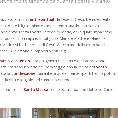
 perché molto dipende da quanta libertà viviamo
racciato alcuni
spunti
spirituali
: la fede in Gesù, ben delineata
oso, dove il figlio minore rappresenta una libertà senza
bbedienza senza libertà; la fede di Maria, dalla quale impariamo
omporta il non capire. In tal guisa Maria è Madre e Maestra
Madre si fa discepola di Gesù. Al termine della catechesi ha
anche in relazione al rapporto con i figli.
pazio al silenzio
, alla preghiera personale e all’adorazione,
e attività sono riprese nel pomeriggio con la recita del
Santo
olta la
condivisione
, durante la quale i partecipanti hanno potuto
difficoltà e le gioie del cammino di fede.
usione con la
Santa Messa
concelebrata da don Roberto Carelli e