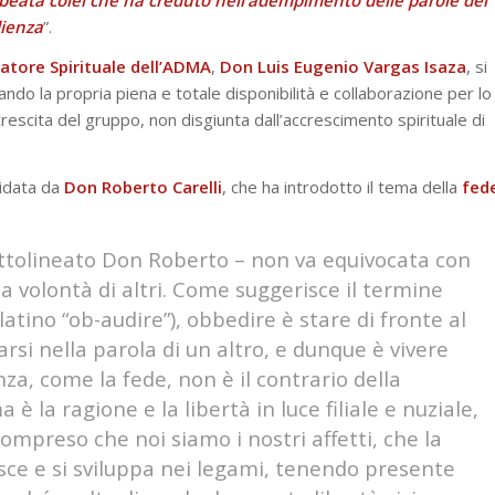
dienza
”.
tore Spirituale dell’ADMA
,
Don Luis Eugenio Vargas Isaza
, si
do la propria piena e totale disponibilità e collaborazione per lo
 crescita del gruppo, non disgiunta dall’accrescimento spirituale di
uidata da
Don Roberto Carelli
, che ha introdotto il tema della
fed
ttolineato Don Roberto – non va equivocata con
la volontà di altri. Come suggerisce il termine
latino “ob-audire”), obbedire è stare di fronte al
tarsi nella parola di un altro, e dunque è vivere
za, come la fede, non è il contrario della
 è la ragione e la libertà in luce filiale e nuziale,
 compreso che noi siamo i nostri affetti, che la
isce e si sviluppa nei legami, tenendo presente