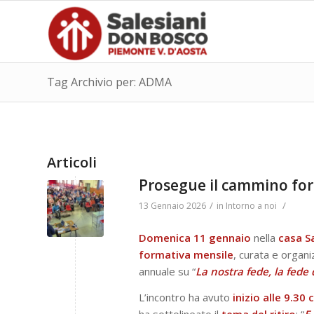
Tag Archivio per: ADMA
Articoli
Prosegue il cammino for
/
/
13 Gennaio 2026
in
Intorno a noi
Domenica 11 gennaio
nella
casa S
formativa mensile
, curata e organi
annuale su “
La nostra fede, la fede d
L’incontro ha avuto
inizio alle 9.30 c
ha sottolineato il
tema del ritiro
: “
E