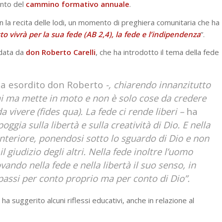
ento del
cammino formativo annuale
.
con la recita delle lodi, un momento di preghiera comunitaria che ha
sto vivrà per la sua fede (AB 2,4), la fede e l’indipendenza
”.
idata da
don Roberto Carelli
, che ha introdotto il tema della fede
a esordito don Roberto
-, chiarendo innanzitutto
mi ma mette in moto e non è solo cose da credere
a vivere (fides qua). La fede ci rende liberi –
ha
oggia sulla libertà e sulla creatività di Dio. E nella
interiore, ponendosi sotto lo sguardo di Dio e non
il giudizio degli altri. Nella fede inoltre l’uomo
ovando nella fede e nella libertà il suo senso, in
assi per conto proprio ma per conto di Dio”.
 ha suggerito alcuni riflessi educativi, anche in relazione al