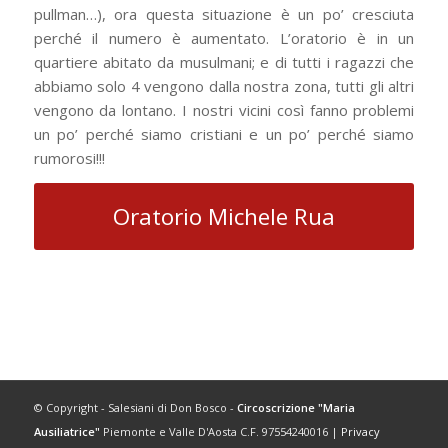
pullman…), ora questa situazione è un po’ cresciuta
perché il numero è aumentato. L’oratorio è in un
quartiere abitato da musulmani; e di tutti i ragazzi che
abbiamo solo 4 vengono dalla nostra zona, tutti gli altri
vengono da lontano. I nostri vicini così fanno problemi
un po’ perché siamo cristiani e un po’ perché siamo
rumorosi!!!
Oratorio Michele Rua
© Copyright - Salesiani di Don Bosco -
Circoscrizione "Maria
Ausiliatrice"
Piemonte e Valle D'Aosta C.F. 97554240016 |
Privacy