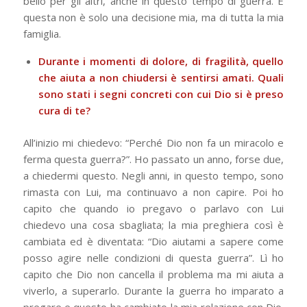
bello per gli altri, anche in questo tempo di guerra. E
questa non è solo una decisione mia, ma di tutta la mia
famiglia.
Durante i momenti di dolore, di fragilità, quello
che aiuta a non chiudersi è sentirsi amati. Quali
sono stati i segni concreti con cui Dio si è preso
cura di te?
All’inizio mi chiedevo: “Perché Dio non fa un miracolo e
ferma questa guerra?”. Ho passato un anno, forse due,
a chiedermi questo. Negli anni, in questo tempo, sono
rimasta con Lui, ma continuavo a non capire. Poi ho
capito che quando io pregavo o parlavo con Lui
chiedevo una cosa sbagliata; la mia preghiera così è
cambiata ed è diventata: “Dio aiutami a sapere come
posso agire nelle condizioni di questa guerra”. Lì ho
capito che Dio non cancella il problema ma mi aiuta a
viverlo, a superarlo. Durante la guerra ho imparato a
pregare e questo ha cambiato la mia relazione con Dio.