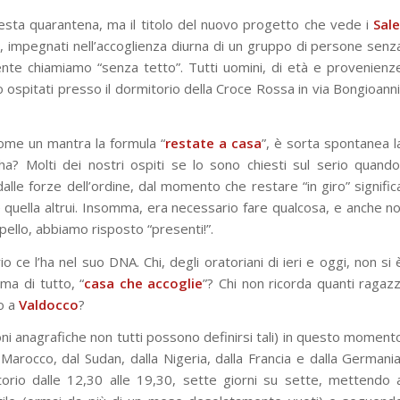
esta quarantena, ma il titolo del nuovo progetto che vede i
Sale
io, impegnati nell’accoglienza diurna di un gruppo di persone senz
te chiamiamo “senza tetto”. Tutti uomini, di età e provenienz
 ospitati presso il dormitorio della Croce Rossa in via Bongioanni
come un mantra la formula “
restate a casa
”, è sorta spontanea l
a? Molti dei nostri ospiti se lo sono chiesti sul serio quando
alle forze dell’ordine, dal momento che restare “in giro” signific
e quella altrui. Insomma, era necessario fare qualcosa, e anche no
ppello, abbiamo risposto “presenti!”.
o ce l’ha nel suo DNA. Chi, degli oratoriani di ieri e oggi, non si 
ima di tutto, “
casa che accoglie
”? Chi non ricorda quanti ragazz
o a
Valdocco
?
oni anagrafiche non tutti possono definirsi tali) in questo moment
 Marocco, dal Sudan, dalla Nigeria, dalla Francia e dalla Germania
torio dalle 12,30 alle 19,30, sette giorni su sette, mettendo 