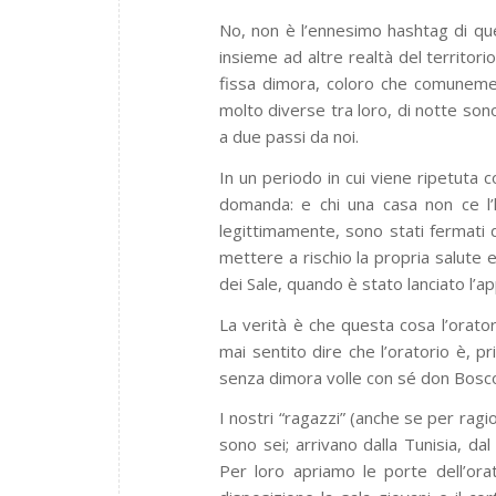
No, non è l’ennesimo hashtag di qu
insieme ad altre realtà del territor
fissa dimora, coloro che comunemen
molto diverse tra loro, di notte sono
a due passi da noi.
In un periodo in cui viene ripetuta 
domanda: e chi una casa non ce l’h
legittimamente, sono stati fermati d
mettere a rischio la propria salute 
dei Sale, quando è stato lanciato l’a
La verità è che questa cosa l’oratori
mai sentito dire che l’oratorio è, pr
senza dimora volle con sé don Bosc
I nostri “ragazzi” (anche se per ragi
sono sei; arrivano dalla Tunisia, dal
Per loro apriamo le porte dell’ora