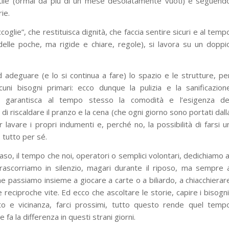
cortile (ormai da più di un mese desolatamente vuoti) e seguend
ie.
glie”, che restituisca dignità, che faccia sentire sicuri e al temp
delle poche, ma rigide e chiare, regole), si lavora su un doppi
d adeguare (e lo si continua a fare) lo spazio e le strutture, pe
cuni bisogni primari: ecco dunque la pulizia e la sanificazion
e garantisca al tempo stesso la comodità e l’esigenza de
 di riscaldare il pranzo e la cena (che ogni giorno sono portati dall
 lavare i propri indumenti e, perché no, la possibilità di farsi u
 tutto per sé.
aso, il tempo che noi, operatori o semplici volontari, dedichiamo a
rascorriamo in silenzio, magari durante il riposo, ma sempre 
e passiamo insieme a giocare a carte o a biliardo, a chiacchierar
 reciproche vite. Ed ecco che ascoltare le storie, capire i bisogni
rto e vicinanza, farci prossimi, tutto questo rende quel temp
fa la differenza in questi strani giorni.