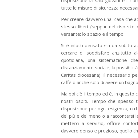
disposizione la sala giovani e il 
tutte le misure di sicurezza necessar
Per creare davvero una “casa che acco
stesso liberi (seppur nel rispetto 
versante: lo spazio e il tempo.
Si è infatti pensato sin da subito a
cercare di soddisfare anzitutto al
quotidiana, una sistemazione ch
distanziamento sociale, la possibilità
Caritas diocesana), il necessario per
caffè o anche solo di avere un bagno
Ma poi c’è il tempo ed è, in questo c
nostri ospiti. Tempo che spesso t
disposizione per ogni esigenza, o ch
del più e del meno o a raccontarsi le
metterci a servizio, offrire confo
davvero denso e prezioso, quello che 