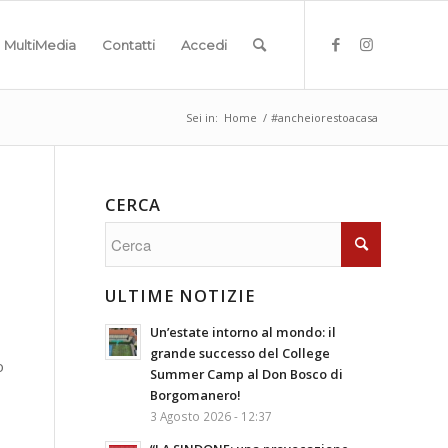
MultiMedia
Contatti
Accedi
Sei in:
Home
/
#ancheiorestoacasa
CERCA
ULTIME NOTIZIE
Un’estate intorno al mondo: il
grande successo del College
o
Summer Camp al Don Bosco di
Borgomanero!
3 Agosto 2026 - 12:37