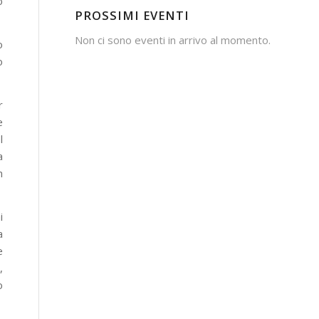
o
PROSSIMI EVENTI
Non ci sono eventi in arrivo al momento.
o
o
r
e
l
a
n
i
a
e
,
o