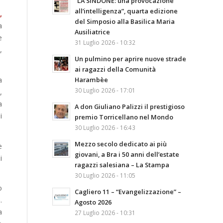
“LA SINDONE: una provocazione
all’intelligenza”, quarta edizione
,
del Simposio alla Basilica Maria
a
Ausiliatrice
e
31 Luglio 2026 - 10:32
,
Un pulmino per aprire nuove strade
ai ragazzi della Comunità
a
Harambèe
30 Luglio 2026 - 17:01
,
a
A don Giuliano Palizzi il prestigioso
i
premio Torricellano nel Mondo
30 Luglio 2026 - 16:43
Mezzo secolo dedicato ai più
è
giovani, a Bra i 50 anni dell’estate
i
ragazzi salesiana – La Stampa
30 Luglio 2026 - 11:05
o
Cagliero 11 – “Evangelizzazione” –
.
Agosto 2026
a
27 Luglio 2026 - 10:31