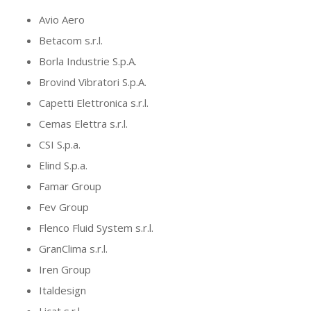
Avio Aero
Betacom s.r.l.
Borla Industrie S.p.A.
Brovind Vibratori S.p.A.
Capetti Elettronica s.r.l.
Cemas Elettra s.r.l.
CSI S.p.a.
Elind S.p.a.
Famar Group
Fev Group
Flenco Fluid System s.r.l.
GranClima s.r.l.
Iren Group
Italdesign
Licat s.r.l.