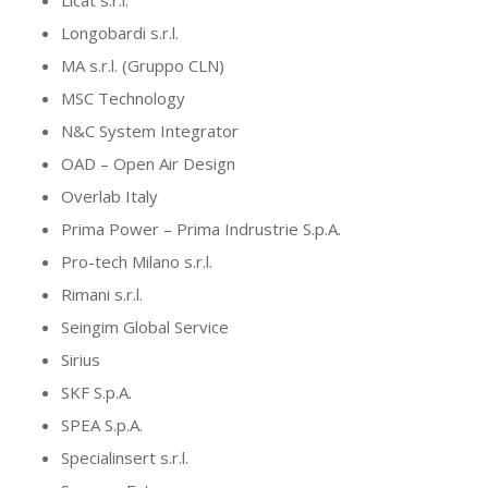
Longobardi s.r.l.
MA s.r.l. (Gruppo CLN)
MSC Technology
N&C System Integrator
OAD – Open Air Design
Overlab Italy
Prima Power – Prima Indrustrie S.p.A.
Pro-tech Milano s.r.l.
Rimani s.r.l.
Seingim Global Service
Sirius
SKF S.p.A.
SPEA S.p.A.
Specialinsert s.r.l.