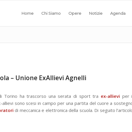
Home
Chi Siamo
Opere
Notizie
Agenda
ola – Unione ExAllievi Agnelli
i Torino ha trascorso una serata di sport tra
ex-allievi
per i
ex-allievi sono scesi in campo per una partita del cuore a sostegn
oratori
di meccanica e elettronica della scuola. Di seguito l’articol