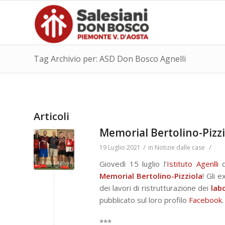
Tag Archivio per: ASD Don Bosco Agnelli
Articoli
Memorial Bertolino-Pizzi
/
/
19 Luglio 2021
in
Notizie dalle case
Giovedì 15 luglio l’
Istituto Agenlli
d
Memorial Bertolino-Pizziola
! Gli 
dei lavori di ristrutturazione dei
lab
pubblicato sul loro profilo
Facebook
.
***