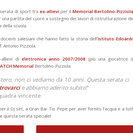
 serata di sport tra
ex-allievi
per il
Memorial Bertolino-Pizziol
r una partita del cuore a sostegno dei lavori di ristrutturazione de
 della scuola.
 docenti salesiani che hanno fatto la storia dell’
Istituto Edoard
. Antonio Pizziola.
allievi di
elettronica anno 2007/2008
(più una giocatrice d
ATCH Memorial
Bertolino-Pizziola
estero, non ci vediamo da 10 anni. Questa serata ci
trovarci
e abbiamo aderito subito!
”
quadra vincente.
per il DJ set, a
Gran Bar Tio Pepe
per aver fornito l’acqua e a tutt
re questa serata speciale!