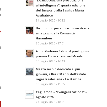
“LA SINDONE: una provocazione
all’intelligenza”, quarta edizione
a
!
del Simposio alla Basilica Maria
i
Ausiliatrice
31 Luglio 2026 - 10:32
Un pulmino per aprire nuove strade
o
ai ragazzi della Comunità
Harambèe
30 Luglio 2026 - 17:01
i
A don Giuliano Palizzi il prestigioso
premio Torricellano nel Mondo
30 Luglio 2026 - 16:43
Mezzo secolo dedicato ai più
giovani, a Bra i 50 anni dell’estate
ragazzi salesiana – La Stampa
30 Luglio 2026 - 11:05
i
Cagliero 11 – “Evangelizzazione” –
Agosto 2026
27 Luglio 2026 - 10:31