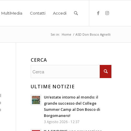
MultiMedia
Contatti
Accedi
Sei in:
Home
/
ASD Don Bosco Agnelli
CERCA
ULTIME NOTIZIE
l
Un’estate intorno al mondo: il
o
grande successo del College
o
Summer Camp al Don Bosco di
Borgomanero!
3 Agosto 2026 - 12:37