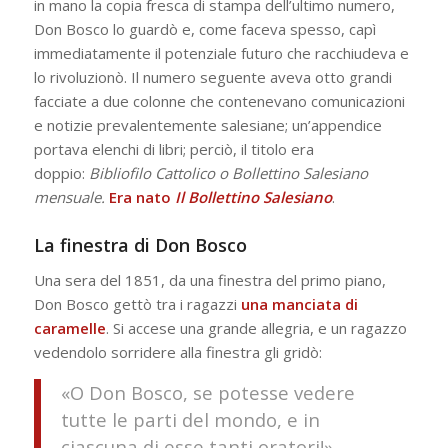
in mano la copia fresca di stampa dell’ultimo numero,
Don Bosco lo guardò e, come faceva spesso, capì
immediatamente il potenziale futuro che racchiudeva e
lo rivoluzionò. Il numero seguente aveva otto grandi
facciate a due colonne che contenevano comunicazioni
e notizie prevalentemente salesiane; un’appendice
portava elenchi di libri; perciò, il titolo era
doppio:
Bibliofilo Cattolico o Bollettino Salesiano
mensuale.
Era nato
Il Bollettino Salesiano
.
La finestra di Don Bosco
Una sera del 1851, da una finestra del primo piano,
Don Bosco gettò tra i ragazzi
una manciata di
caramelle
. Si accese una grande allegria, e un ragazzo
vedendolo sorridere alla finestra gli gridò:
«O Don Bosco, se potesse vedere
tutte le parti del mondo, e in
ciascuna di esse tanti oratori!».