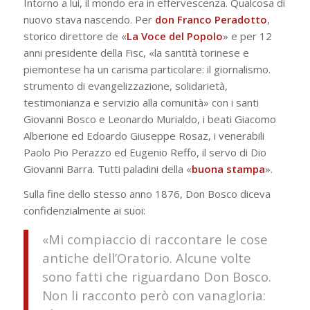
Intorno a lui, il mondo era in effervescenza. Qualcosa di
nuovo stava nascendo. Per
don Franco Peradotto
,
storico direttore de «
La Voce del Popolo
» e per 12
anni presidente della Fisc, «la santità torinese e
piemontese ha un carisma particolare: il giornalismo.
strumento di evangelizzazione, solidarietà,
testimonianza e servizio alla comunità» con i santi
Giovanni Bosco e Leonardo Murialdo, i beati Giacomo
Alberione ed Edoardo Giuseppe Rosaz, i venerabili
Paolo Pio Perazzo ed Eugenio Reffo, il servo di Dio
Giovanni Barra. Tutti paladini della «
buona stampa
».
Sulla fine dello stesso anno 1876, Don Bosco diceva
confidenzialmente ai suoi:
«Mi compiaccio di raccontare le cose
antiche dell’Orato­rio. Alcune volte
sono fatti che riguardano Don Bosco.
Non li racconto però con vanagloria: