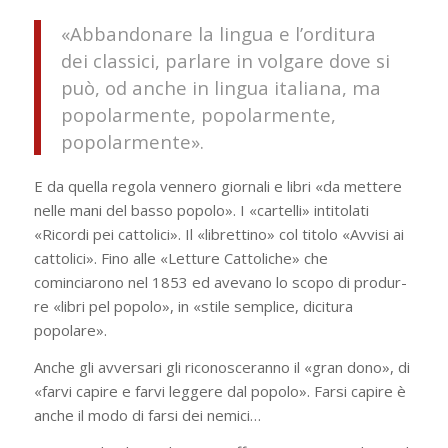
«Abbandonare la lingua e l’orditura
dei classici, parlare in volgare dove si
può, od anche in lingua italiana, ma
po­polarmente, popolarmente,
popolarmente».
E da quella regola vennero giornali e libri «da mettere
nelle mani del basso popolo». I «cartelli» intitola­ti
«Ricordi pei cattolici». Il «librettino» col titolo «Avvisi ai
cattolici». Fino alle «Letture Cattoliche» che
cominciarono nel 1853 ed avevano lo scopo di produr­
re «libri pel popolo», in «stile semplice, dicitura
popolare».
Anche gli av­versari gli riconosceranno il «gran dono», di
«farvi capire e farvi leggere dal popolo». Farsi capire è
anche il modo di farsi dei nemici…