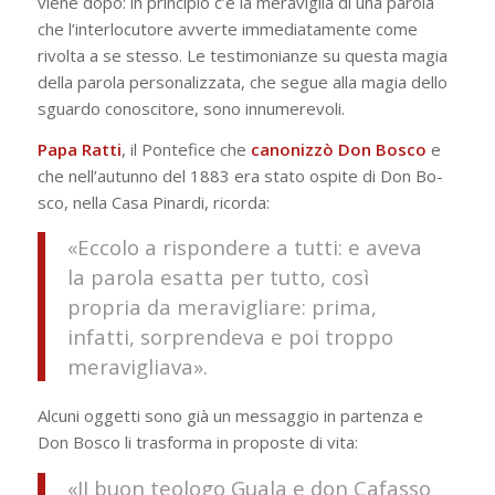
vie­ne dopo: in principio c’è la meraviglia di una parola
che l’interlocutore av­verte immediatamente come
rivolta a se stesso. Le testimonianze su questa magia
della parola personalizzata, che segue alla magia dello
sguardo cono­scitore, sono innumerevoli.
Papa Ratti
, il Pontefice che
ca­nonizzò Don Bosco
e
che nell’autunno del 1883 era stato ospite di Don Bo­
sco, nella Casa Pinardi, ricorda:
«Eccolo a rispondere a tutti: e aveva
la parola esatta per tutto, così
propria da meravigliare: prima,
infatti, sorprendeva e poi trop­po
meravigliava».
Al­cuni oggetti sono già un messaggio in partenza e
Don Bosco li trasforma in proposte di vita:
«II buon teologo Guala e don Cafasso