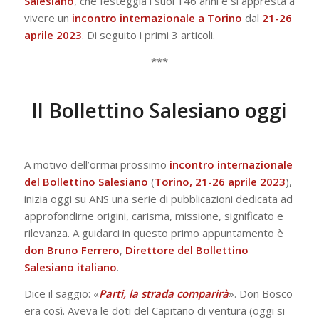
Salesiano
, che festeggia i suoi 146 anni e si appresta a
vivere un
incontro internazionale a Torino
dal
21-26
aprile 2023
. Di seguito i primi 3 articoli.
***
Il Bollettino Salesiano oggi
A motivo dell’ormai prossimo
incontro internazionale
del Bollettino Salesiano
(
Torino, 21-26 aprile 2023
),
inizia oggi su ANS una serie di pubblicazioni dedicata ad
approfondirne origini, carisma, missione, significato e
rilevanza. A guidarci in questo primo appuntamento è
don Bruno Ferrero
,
Direttore del Bollettino
Salesiano italiano
.
Dice il saggio: «
Parti, la strada comparirà
». Don Bosco
era così. Aveva le doti del Capitano di ventura (oggi si