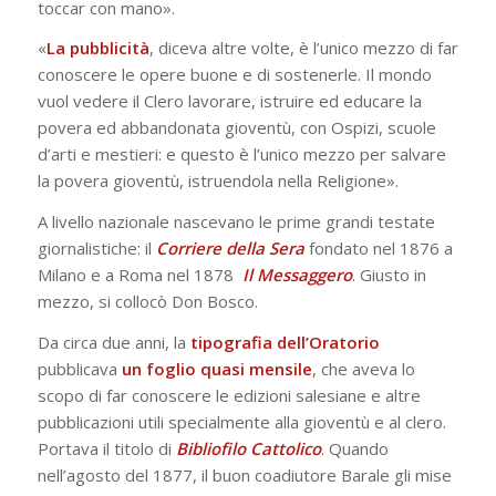
toccar con mano».
«
La
pubblicità
, diceva altre volte, è l’unico mezzo di far
co­noscere le opere buone e di sostenerle. Il mondo
vuol vedere il Clero lavorare, istruire ed educare la
povera ed abbandonata gioventù, con Ospizi, scuole
d’arti e mestieri: e questo è l’unico mezzo per salvare
la povera gioventù, istruendola nella Religione».
A livello nazionale nascevano le prime grandi testate
giornalistiche: il
Corriere della Sera
fondato nel 1876 a
Milano e a Roma nel 1878
Il
Messaggero
. Giusto in
mezzo, si collocò Don Bosco.
Da circa due anni, la
tipografia dell’Oratorio
pubblicava
un foglio quasi mensile
, che aveva lo
scopo di far conoscere le edizioni salesiane e altre
pubblicazioni utili specialmente alla gioventù e al clero.
Portava il titolo di
Bibliofilo Cattolico
. Quando
nell’agosto del 1877, il buon coadiutore Barale gli mise