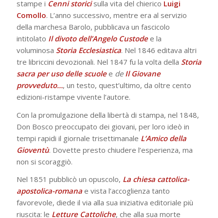
stampe i
Cenni storici
sulla vita del chierico
Luigi
Comollo
. L’anno successivo, mentre era al servizio
della marchesa Barolo, pubblicava un fascicolo
intitolato
Il divoto dell’Angelo Custode
e la
voluminosa
Storia
Ecclesiastica
. Nel 1846 editava altri
tre libriccini devozionali. Nel 1847 fu la volta della
Storia
sacra per uso delle scuole
e
de
Il Giovane
provveduto…
, un testo, quest’ultimo, da oltre cento
edizioni-ristampe vivente l’autore.
Con la promulgazione della libertà di stampa, nel 1848,
Don Bosco preoccupato dei giovani, per loro ideò in
tempi rapidi il giornale trisettimanale
L’Amico della
Gioventù
. Dovette presto chiudere l’esperienza, ma
non si scoraggiò.
Nel 1851 pubblicò un opuscolo,
La chiesa cattolica-
apostolica-romana
e vista l’accoglienza tanto
favorevole, diede il via alla sua iniziativa editoriale più
riuscita: le
Letture Cattoliche
, che alla sua morte