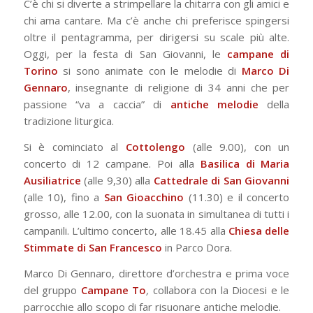
C’è chi si diverte a strimpellare la chitarra con gli amici e
chi ama cantare. Ma c’è anche chi preferisce spingersi
oltre il pentagramma, per dirigersi su scale più alte.
Oggi, per la festa di San Giovanni, le
campane di
Torino
si sono animate con le melodie di
Marco Di
Gennaro
, insegnante di religione di 34 anni che per
passione “va a caccia” di
antiche melodie
della
tradizione liturgica.
Si è cominciato al
Cottolengo
(alle 9.00), con un
concerto di 12 campane. Poi alla
Basilica di Maria
Ausiliatrice
(alle 9,30) alla
Cattedrale di San Giovanni
(alle 10), fino a
San Gioacchino
(11.30) e il concerto
grosso, alle 12.00, con la suonata in simultanea di tutti i
campanili. L’ultimo concerto, alle 18.45 alla
Chiesa delle
Stimmate di San Francesco
in Parco Dora.
Marco Di Gennaro, direttore d’orchestra e prima voce
del gruppo
Campane To
,
collabora con la Diocesi e le
parrocchie allo scopo di far risuonare antiche melodie.