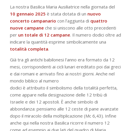
La nostra Basilica Maria Ausiliatrice nella giornata del
10 gennaio 2025
è stata dotata di un
nuovo
concerto campanario
con l’aggiunta di
quattro
nuove campane
che si uniscono alle otto precedenti
per
un totale di 12 campane
. Il numero dodici oltre ad
indicare la quantità esprime simbolicamente una
totalità
completa
.
Già tra gli antichi babilonesi l’anno era formato da 12
mesi, corrispondenti ai cicli lunari ereditato poi dai greci
e dai romani e arrivato fino ai nostri giorni. Anche nel
mondo biblico al numero
dodici è attribuito il simbolismo della totalità perfetta,
come appare nella designazione delle 12 tribù di
Israele e dei 12 apostoli. È anche simbolo di
abbondanza: pensiamo alle 12 ceste di pane avanzate
dopo il miracolo della moltiplicazione (Mc 6,43). Infine
anche qui nella nostra Basilica ricorre il numero 12
come ad esempio ai due lati del quadro di Maria