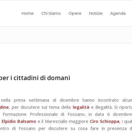
Home
Chi Siamo
Opere
Notizie
Agenda
per i cittadini di domani
ella prima settimana di dicembre hanno incontrato alcun
rdine
, per discutere sul tema della
legalità
e illegalità. Si riport
 di Formazione Professionale di Fossano, in data 6 dicembre
o
Elpidio Balsamo
e il Maresciallo maggiore
Ciro Schioppa
, i qual
entro di Fossano per discutere su cosa fare in presenza d