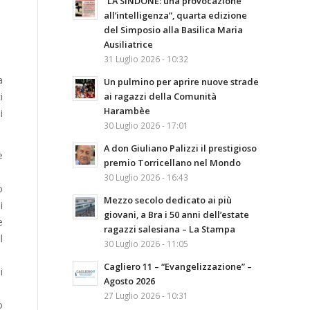
“LA SINDONE: una provocazione
all’intelligenza”, quarta edizione
del Simposio alla Basilica Maria
Ausiliatrice
31 Luglio 2026 - 10:32
a
Un pulmino per aprire nuove strade
i
ai ragazzi della Comunità
Harambèe
i
30 Luglio 2026 - 17:01
A don Giuliano Palizzi il prestigioso
e
premio Torricellano nel Mondo
30 Luglio 2026 - 16:43
o
Mezzo secolo dedicato ai più
i
giovani, a Bra i 50 anni dell’estate
e
ragazzi salesiana – La Stampa
l
30 Luglio 2026 - 11:05
Cagliero 11 – “Evangelizzazione” –
i
Agosto 2026
27 Luglio 2026 - 10:31
o