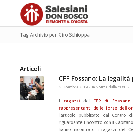
Tag Archivio per: Ciro Schioppa
Articoli
CFP Fossano: La legalità 
/
/
6 Dicembre 2019
in
Notizie dalle case
I
ragazzi
del
CFP
di
Fossano
n
rappresentanti delle forze dell’o
l’articolo pubblicato dal Centro
riguardante l’incontro con il Capitan
hanno incontrato i ragazzi del C