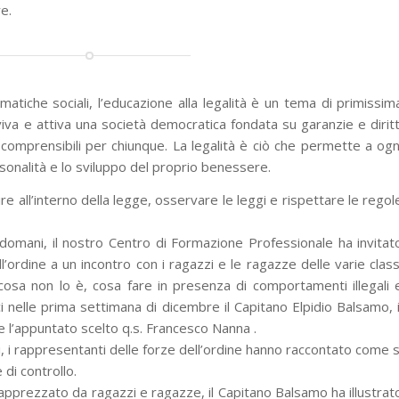
e.
atiche sociali, l’educazione alla legalità è un tema di primissim
va e attiva una società democratica fondata su garanzie e diritt
 comprensibili per chiunque. La legalità è ciò che permette a ogn
ersonalità e lo sviluppo del proprio benessere.
re all’interno della legge, osservare le leggi e rispettare le regol
i domani, il nostro Centro di Formazione Professionale ha invitat
l’ordine a un incontro con i ragazzi e le ragazze delle varie class
cosa non lo è, cosa fare in presenza di comportamenti illegali 
 nelle prima settimana di dicembre il Capitano Elpidio Balsamo, i
 l’appuntato scelto q.s. Francesco Nanna .
zi, i rappresentanti delle forze dell’ordine hanno raccontato come s
 di controllo.
 apprezzato da ragazzi e ragazze, il Capitano Balsamo ha illustrat