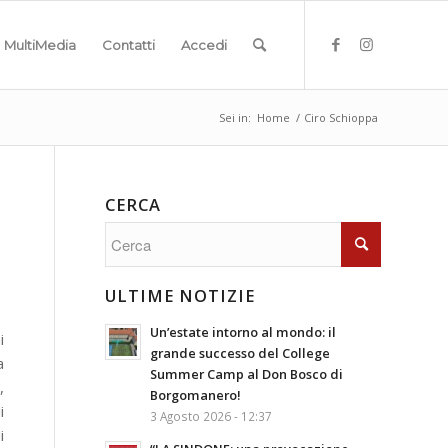
MultiMedia
Contatti
Accedi
Sei in:
Home
/
Ciro Schioppa
CERCA
ULTIME NOTIZIE
Un’estate intorno al mondo: il
i
grande successo del College
a
Summer Camp al Don Bosco di
,
Borgomanero!
i
3 Agosto 2026 - 12:37
i