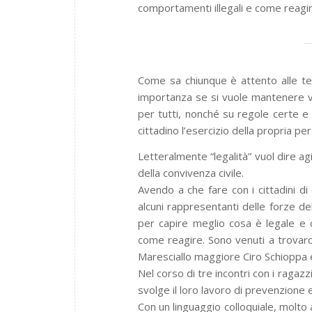
comportamenti illegali e come reagir
Come sa chiunque è attento alle tem
importanza se si vuole mantenere vi
per tutti, nonché su regole certe e
cittadino l’esercizio della propria p
Letteralmente “legalità” vuol dire agi
della convivenza civile.
Avendo a che fare con i cittadini d
alcuni rappresentanti delle forze del
per capire meglio cosa è legale e 
come reagire. Sono venuti a trovarci
Maresciallo maggiore Ciro Schioppa e
Nel corso di tre incontri con i ragaz
svolge il loro lavoro di prevenzione e
Con un linguaggio colloquiale, molto