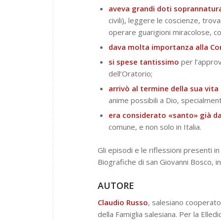
aveva grandi doti soprannatura
civili), leggere le coscienze, tro
operare guarigioni miracolose, co
dava molta importanza alla Con
si spese tantissimo
per l’approv
dell’Oratorio;
arrivò al termine della sua vi
anime possibili a Dio, specialment
era considerato «santo» già da
comune, e non solo in Italia.
Gli episodi e le riflessioni presenti 
Biografiche di san Giovanni Bosco, ind
AUTORE
Claudio Russo
, salesiano cooperator
della Famiglia salesiana. Per la Elle