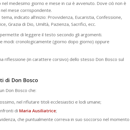
ato nel medesimo giorno e mese in cui è avvenuto. Dove ciò non è
lo nel mese corrispondente.
tema, indicato all’inizio: Provvidenza, Eucaristia, Confessione,
ce, Grazia di Dio, Umiltà, Pazienza, Sacrifici, ecc.
o permette di leggere il testo secondo gli argomenti.
n due modi: cronologicamente (giorno dopo giorno) oppure
una riflessione (in carattere corsivo) dello stesso Don Bosco sul
tti di Don Bosco
 un Don Bosco che:
rossimo, nel rifiutare titoli ecclesiastici e lodi umane;
nfronti di
Maria Ausiliatrice
;
ovvidenza, che puntualmente correva in suo soccorso nel momento