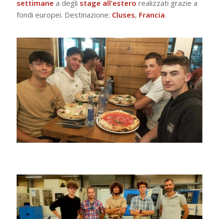
settimane
a degli
stage all’estero
realizzati grazie a
fondi europei. Destinazione:
Cluses
,
Francia
.