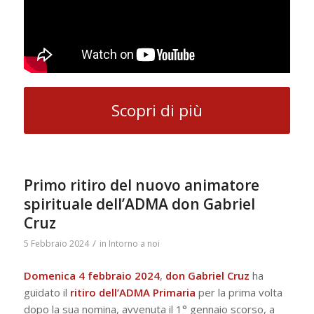
Scopri di più
Primo ritiro del nuovo animatore
spirituale dell’ADMA don Gabriel
Cruz
/
5 Febbraio 2024
in
Intorno a noi
Domenica 4 febbraio 2024
,
don Gabriel
Cruz
ha
guidato il
ritiro dell’ADMA Primaria
per la prima volta
dopo la sua nomina, avvenuta il 1° gennaio scorso, a