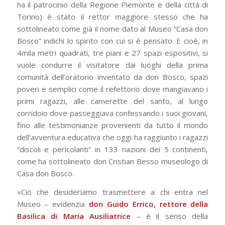
ha il patrocinio della Regione Piemonte e della città di
Torino) è stato il rettor maggiore stesso che ha
sottolineato come già il nome dato al Museo “Casa don
Bosco” indichi lo spirito con cui si è pensato. E cioè, in
4mila metri quadrati, tre piani e 27 spazi espositivi, si
vuole condurre il visitatore dai luoghi della prima
comunità dell’oratorio inventato da don Bosco, spazi
poveri e semplici come il refettorio dove mangiavano i
primi ragazzi, alle camerette del santo, al lungo
corridoio dove passeggiava confessando i suoi giovani,
fino alle testimonianze provenienti da tutto il mondo
dell’avventura educativa che oggi ha raggiunto i ragazzi
“discoli e pericolanti” in 133 nazioni dei 5 continenti,
come ha sottolineato don Cristian Besso museologo di
Casa don Bosco.
«Ciò che desideriamo trasmettere a chi entra nel
Museo – evidenzia
don Guido Errico, rettore della
Basilica di Maria Ausiliatrice
– è il senso della