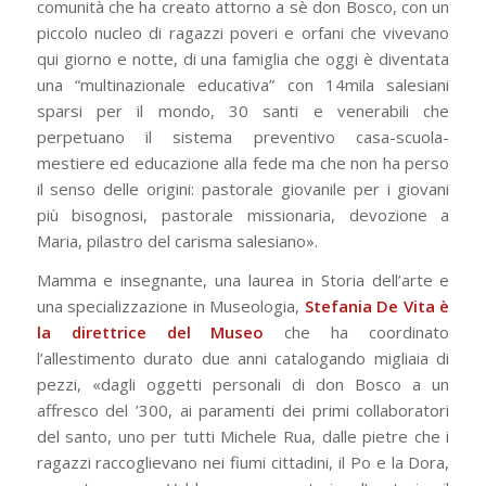
comunità che ha creato attorno a sè don Bosco, con un
piccolo nucleo di ragazzi poveri e orfani che vivevano
qui giorno e notte, di una famiglia che oggi è diventata
una “multinazionale educativa” con 14mila salesiani
sparsi per il mondo, 30 santi e venerabili che
perpetuano il sistema preventivo casa-scuola-
mestiere ed educazione alla fede ma che non ha perso
il senso delle origini: pastorale giovanile per i giovani
più bisognosi, pastorale missionaria, devozione a
Maria, pilastro del carisma salesiano».
Mamma e insegnante, una laurea in Storia dell’arte e
una specializzazione in Museologia,
Stefania De Vita è
la direttrice del Museo
che ha coordinato
l’allestimento durato due anni catalogando migliaia di
pezzi, «dagli oggetti personali di don Bosco a un
affresco del ’300, ai paramenti dei primi collaboratori
del santo, uno per tutti Michele Rua, dalle pietre che i
ragazzi raccoglievano nei fiumi cittadini, il Po e la Dora,