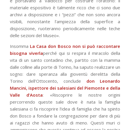
e portavano a Valdocco per costruire l’oratorio: il
materiale espositivo è talmente ricco che ci sono due
archivi a disposizione e i “pezzi” che non sono ancora
visibili, nonostante l’ampiezza della superfice a
disposizione, ruoteranno periodicamente nelle teche
delle sezioni del Museo».
Insomma
La Casa don Bosco non si può raccontare
bisogna viverla
perché qui si respira il miracolo della
vita di un santo contadino che, partito con la mamma
dalle colline alla porte di Torino, ha saputo realizzare un
sogno: dare speranza alla gioventù derelitta della
Torino dell’Ottocento, conclude
don Leonardo
Mancini, ispettore dei salesiani del Piemonte e della
Valle d’Aosta
: «Riscoprire le nostre origini
percorrendo queste sale dove è nata la famiglia
salesiana ci fa riscoprire l’idea di famiglia che ha spinto
don Bosco a fondare la congregazione per dare di più
ai ragazzi che hanno avuto di meno. Questi muri ci
ammoniscono che questa continua ad essere la nostra