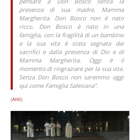
pensare a Don Bosco senza la
presenza di sua madre, Mamma
Margherita. Don Bosco non è nato
ricco. Don Bosco è nato in una
famiglia, con la fragilità di un bambino
e la sua vita è stata segnata dai
sacrifici e dalla presenza di Dio e di
Mamma Margherita. Oggi è il
momento di ringraziare per la sua vita.
Senza Don Bosco non saremmo oggi
qui come Famiglia Salesiana”.
(
ANS
)