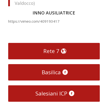
Valdocco)
INNO AUSILIATRICE
https://vimeo.com/409193417
Rete 7
Basilica
Salesiani ICP