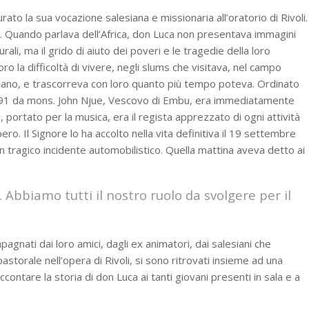
to la sua vocazione salesiana e missionaria all’oratorio di Rivoli.
. Quando parlava dell’Africa, don Luca non presentava immagini
urali, ma il grido di aiuto dei poveri e le tragedie della loro
ro la difficoltà di vivere, negli slums che visitava, nel campo
siano, e trascorreva con loro quanto più tempo poteva. Ordinato
991 da mons. John Njue, Vescovo di Embu, era immediatamente
, portato per la musica, era il regista apprezzato di ogni attività
ro. Il Signore lo ha accolto nella vita definitiva il 19 settembre
 un tragico incidente automobilistico. Quella mattina aveva detto ai
 Abbiamo tutti il nostro ruolo da svolgere per il
agnati dai loro amici, dagli ex animatori, dai salesiani che
pastorale nell’opera di Rivoli, si sono ritrovati insieme ad una
ontare la storia di don Luca ai tanti giovani presenti in sala e a