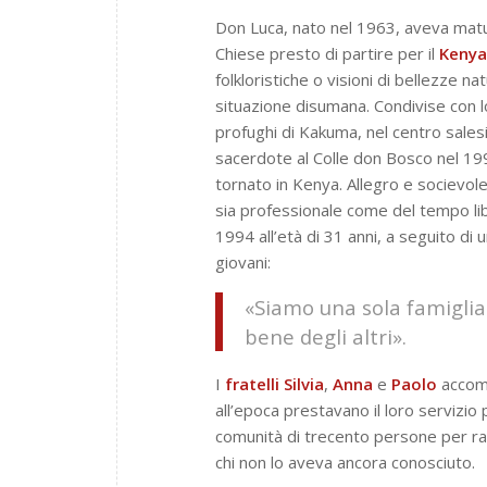
Don Luca, nato nel 1963, aveva matura
Chiese presto di partire per il
Kenya
folkloristiche o visioni di bellezze nat
situazione disumana. Condivise con lo
profughi di Kakuma, nel centro sale
sacerdote al Colle don Bosco nel 1
tornato in Kenya. Allegro e socievole
sia professionale come del tempo libe
1994 all’età di 31 anni, a seguito di
giovani:
«Siamo una sola famiglia.
bene degli altri».
I
fratelli Silvia
,
Anna
e
Paolo
accomp
all’epoca prestavano il loro servizio 
comunità di trecento persone per racc
chi non lo aveva ancora conosciuto.