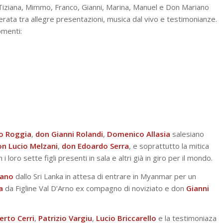
 Tiziana, Mimmo, Franco, Gianni, Marina, Manuel e Don Mariano
rata tra allegre presentazioni, musica dal vivo e testimonianze.
omenti:
io Roggia
,
don Gianni Rolandi
,
Domenico Allasia
salesiano
on Lucio Melzani
,
don Edoardo Serra
, e soprattutto la mitica
 i loro sette figli presenti in sala e altri già in giro per il mondo.
ano
dallo Sri Lanka in attesa di entrare in Myanmar per un
a
da Figline Val D’Arno ex compagno di noviziato e don
Gianni
rto Cerri
,
Patrizio
Vargiu
,
Lucio
Briccarello
e la testimoniaza