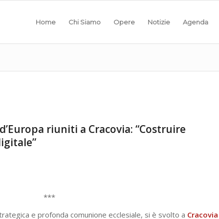
Home
Chi Siamo
Opere
Notizie
Agenda
d’Europa riuniti a Cracovia: “Costruire
gitale”
***
e strategica e profonda comunione ecclesiale, si è svolto a
Cracovia