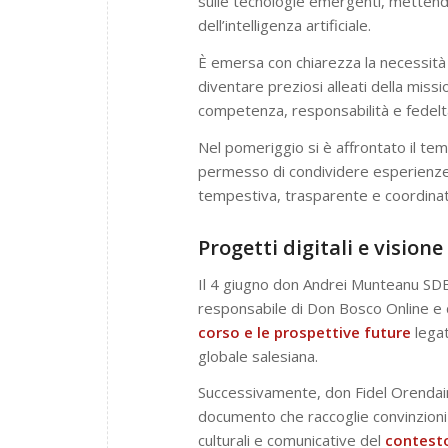
sulle tecnologie emergenti, mettendo
dell’intelligenza artificiale.
È emersa con chiarezza la necessità
diventare preziosi alleati della miss
competenza, responsabilità e fedeltà
Nel pomeriggio si è affrontato il tema
permesso di condividere esperienze 
tempestiva, trasparente e coordinat
Progetti digitali e visione
Il 4 giugno don Andrei Munteanu SD
responsabile di Don Bosco Online e 
corso e le prospettive future
legat
globale salesiana.
Successivamente, don Fidel Orenda
documento che raccoglie convinzioni 
culturali e comunicative del
contest