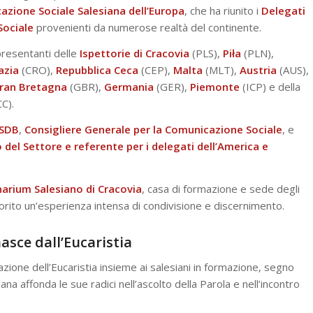
azione Sociale Salesiana dell’Europa
, che ha riunito i
Delegati
Sociale
provenienti da numerose realtà del continente.
presentanti delle
Ispettorie di Cracovia
(PLS),
Piła
(PLN),
azia
(CRO),
Repubblica
Ceca
(CEP),
Malta
(MLT),
Austria
(AUS),
ran
Bretagna
(GBR),
Germania
(GER),
Piemonte
(ICP) e della
C).
 SDB
,
Consigliere Generale per la Comunicazione Sociale
, e
del Settore e referente per i delegati dell’America e
arium Salesiano di Cracovia
, casa di formazione e sede degli
avorito un’esperienza intensa di condivisione e discernimento.
sce dall’Eucaristia
azione dell’Eucaristia insieme ai salesiani in formazione, segno
na affonda le sue radici nell’ascolto della Parola e nell’incontro