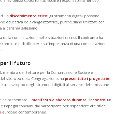
 in evidenza opportunità, rischi e responsabilità nell’uso
 di un
discernimento etico
: gli strumenti digitali possono
ione educativa ed evangelizzatrice, purché siano utilizzati con
 al carisma salesiano.
 della comunicazione nelle situazioni di crisi. Il confronto ha
concrete e di riflettere sull’importanza di una comunicazione
a.
 per il futuro
B, membro del Settore per la Comunicazione Sociale e
del sito web della Congregazione, ha
presentato i progetti in
e allo sviluppo degli strumenti digitali al servizio della missione
in ha presentato
il manifesto elaborato durante l’incontro
: un
e impegni condivisi dai partecipanti per rispondere alle sfide
o
europeo contemporaneo.