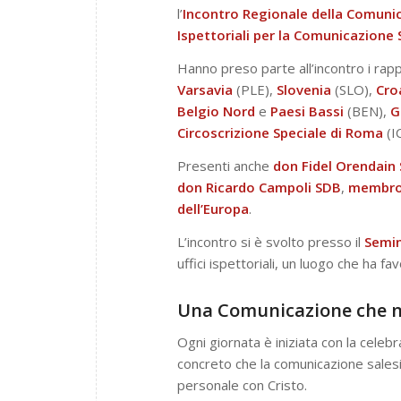
l’
Incontro Regionale della Comunic
Ispettoriali per la Comunicazione 
Hanno preso parte all’incontro i rap
Varsavia
(PLE),
Slovenia
(SLO),
Cro
Belgio
Nord
e
Paesi
Bassi
(BEN),
G
Circoscrizione
Speciale
di Roma
(IC
Presenti anche
don Fidel Orendain
don Ricardo Campoli SDB
,
membro 
dell’Europa
.
L’incontro si è svolto presso il
Semin
uffici ispettoriali, un luogo che ha f
Una Comunicazione che na
Ogni giornata è iniziata con la celebr
concreto che la comunicazione salesia
personale con Cristo.