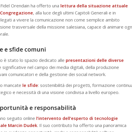
 Fidel Orendain ha offerto una
lettura della situazione attuale
a Congregazione
, alla luce degli ultimi Capitoli Generali e in
delegati a vivere la comunicazione non come semplice ambito
ione trasversale della missione salesiana, capace di animare ogn
rale.
e e sfide comuni
ro è stato lo spazio dedicato alle
presentazioni delle diverse
significative nel campo dei media digitali, della produzione
vani comunicatori e della gestione dei social network.
ono mancate
le sfide
: sostenibilità dei progetti, formazione continu
gico e necessità di una visione condivisa a livello europeo.
opportunità e responsabilità
nno seguito online
l’intervento dell’esperto di tecnologie
ciale Marcin Dudek
. Il suo contributo ha offerto una panoramica