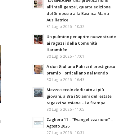
“LA SINDONE: una provocazione
all’intelligenza”, quarta edizione
del Simposio alla Basilica Maria
Ausiliatrice
31 Luglio 2026 - 10:32
Un pulmino per aprire nuove strade
ai ragazzi della Comunità
Harambèe
30 Luglio 2026 - 17:01
A don Giuliano Palizzi il prestigioso
premio Torricellano nel Mondo
30 Luglio 2026 - 16:43
Mezzo secolo dedicato ai più
giovani, a Bra i 50 anni dell’estate
ragazzi salesiana – La Stampa
30 Luglio 2026 - 11:05
o
Cagliero 11 – “Evangelizzazione” –
i
Agosto 2026
27 Luglio 2026 - 10:31