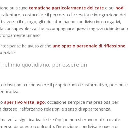
sione su alcune
tematiche particolarmente delicate
e sui
nodi
 rallentare o ostacolare il percorso di crescita e integrazione dei
traverso il dialogo, gli educatori hanno condiviso interrogativi,
, nella consapevolezza che accompagnare questi ragazzi richiede uno
rofondamente umano.
partecipante ha avuto anche
uno spazio personale di riflessione
enziale:
, nel mio quotidiano, per essere un
ato ciascuno a riconoscere il proprio ruolo trasformativo, personal
educativa.
co
aperitivo vista lago
, occasione semplice ma preziosa per
ma disteso, rafforzando relazioni e senso di appartenenza.
a volta significativa: le tre équipe non si erano mai ritrovate
emerso da questo confronto, l’intenzione condivisa è quella di