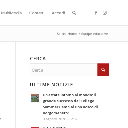
MultiMedia
Contatti
Accedi
Sei in:
Home
/
équipe educative
CERCA
ULTIME NOTIZIE
Un’estate intorno al mondo: il
grande successo del College
Summer Camp al Don Bosco di
Borgomanero!
e
3 Agosto 2026 - 12:37