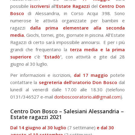
possibile
iscriversi
all
’Estate Ragazzi
del
Centro Don
Bosco
di Alessandria, in Corso Acqui 398. Sono
numerose le attività organizzate per bambini e
ragazzi
dalla prima elementare alla seconda
media.
Giochi, tornei, gite, giornate in piscina. All’Estate
Ragazzi di certo sarà impossibile annoiarsi. E per i più
grandi che frequentano la
terza media e la prima
superiore
c’è “
Estadò
“, con attività e gite dal 28
giugno al 30 luglio.
Per informazioni e iscrizioni,
dal 17 maggio
potete
contattare la
segreteria dell’oratorio Don Bosco
dal
lunedì al venerdì dalle 17.00 alle 18.30 (telefono
0131/346527 e-mail
donboscooratorio.al@gmail.com
).
Centro Don Bosco – Salesiani Alessandria –
Estate ragazzi 2021
Dal 14 giugno al 30 luglio
(7 settimane)
e dal 30
agosto al 10 settembre
(2 settimane)