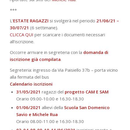
***
L’
ESTATE RAGAZZI
si svolgerà nel periodo
21/06/21 –
30/07/21
(6 settimane).
CLICCA QUI
per scaricare i documenti necessari
all’iscrizione.
Occorre arrivare in segreteria con la
domanda di
iscrizione già compilata
.
Segreteria:
ingresso da Via Paisiello 37b – porta vicino
alla fermata del bus
Calendario iscrizioni
31/05/2021
ragazzi
del
progetto CAM E SAM
Orario 09.00-10.00 e 16.30-18.
30
01/06/2021
allievi della
Scuola San Domenico
Savio e Michele Rua
Orario 08.00-11.00 e 16.30-18.
30
03-04-08-09-10-11/06/2021
iscrizioni aperte a