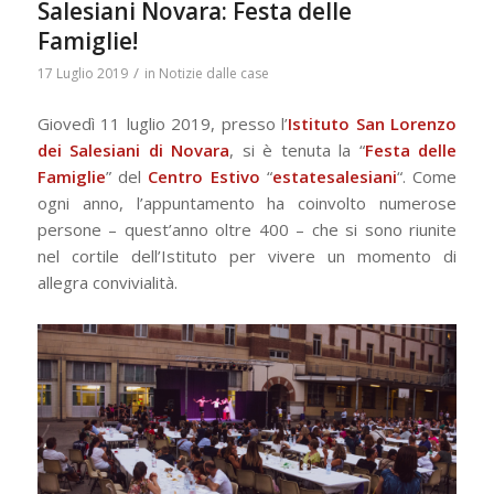
Salesiani Novara: Festa delle
Famiglie!
/
17 Luglio 2019
in
Notizie dalle case
Giovedì 11 luglio 2019, presso l’
Istituto San Lorenzo
dei Salesiani di Novara
, si è tenuta la “
Festa delle
Famiglie
” del
Centro Estivo
“
estatesalesiani
“. Come
ogni anno, l’appuntamento ha coinvolto numerose
persone – quest’anno oltre 400 – che si sono riunite
nel cortile dell’Istituto per vivere un momento di
allegra convivialità.