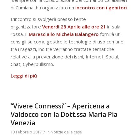
sempre con la collaborazione del comando Carabinieri
di Cumiana, ha organizzato un
incontro con i genitori
.
L’incontro si svolgerà presso l’ente
organizzatore
Venerdì 28 Aprile alle ore 21
in sala
rossa. Il
Maresciallo Michela Balangero
fornirà utili
consigli su come gestire le tecnologie di uso comune
tra i ragazzi, inoltre verranno trattate tematiche
relative alla prevenzione dei rischi, Internet, Social,
Chat, Cyberbullismo.
Leggi di più
“Vivere Connessi” – Apericena a
Valdocco con la Dott.ssa Maria Pia
Venezia
/
13 Febbraio 2017
in
Notizie dalle case