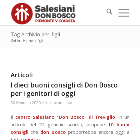
Tag Archivio per: figli
Sei in:
Home
/
figli
Articoli
I dieci buoni consigli di Don Bosco
per i genitori di oggi
/
30 Gennaio 2020
in
Intorno a noi
Il
centro Salesiano “Don Bosco” di Treviglio
, in un
articolo del 21 gennaio scorso, propone
10 buoni
consigli
che
don Bosco
proporrebbe ancora oggi a
tutti i
genitori
.