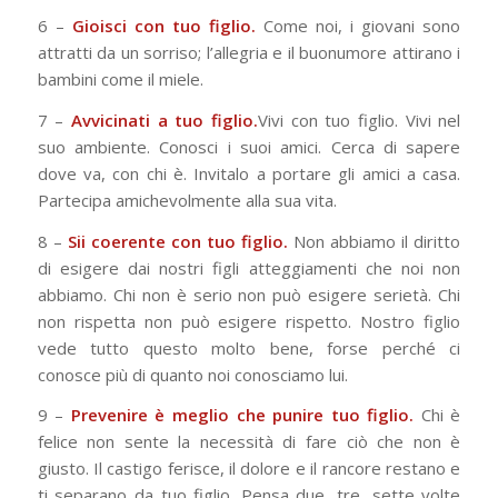
6 –
Gioisci con tuo figlio.
Come noi, i giovani sono
attratti da un sorriso; l’allegria e il buonumore attirano i
bambini come il miele.
7 –
Avvicinati a tuo figlio.
Vivi con tuo figlio. Vivi nel
suo ambiente. Conosci i suoi amici. Cerca di sapere
dove va, con chi è. Invitalo a portare gli amici a casa.
Partecipa amichevolmente alla sua vita.
8 –
Sii coerente con tuo figlio.
Non abbiamo il diritto
di esigere dai nostri figli atteggiamenti che noi non
abbiamo. Chi non è serio non può esigere serietà. Chi
non rispetta non può esigere rispetto. Nostro figlio
vede tutto questo molto bene, forse perché ci
conosce più di quanto noi conosciamo lui.
9 –
Prevenire è meglio che punire tuo figlio.
Chi è
felice non sente la necessità di fare ciò che non è
giusto. Il castigo ferisce, il dolore e il rancore restano e
ti separano da tuo figlio. Pensa due, tre, sette volte