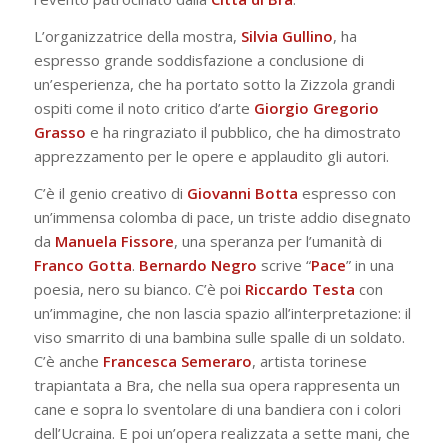
L’organizzatrice della mostra,
Silvia Gullino
, ha
espresso grande soddisfazione a conclusione di
un’esperienza, che ha portato sotto la Zizzola grandi
ospiti come il noto critico d’arte
Giorgio Gregorio
Grasso
e ha ringraziato il pubblico, che ha dimostrato
apprezzamento per le opere e applaudito gli autori.
C’è il genio creativo di
Giovanni Botta
espresso con
un’immensa colomba di pace, un triste addio disegnato
da
Manuela Fissore
, una speranza per l’umanità di
Franco Gotta
.
Bernardo Negro
scrive “
Pace
” in una
poesia, nero su bianco. C’è poi
Riccardo Testa
con
un’immagine, che non lascia spazio all’interpretazione: il
viso smarrito di una bambina sulle spalle di un soldato.
C’è anche
Francesca Semeraro
, artista torinese
trapiantata a Bra, che nella sua opera rappresenta un
cane e sopra lo sventolare di una bandiera con i colori
dell’Ucraina. E poi un’opera realizzata a sette mani, che