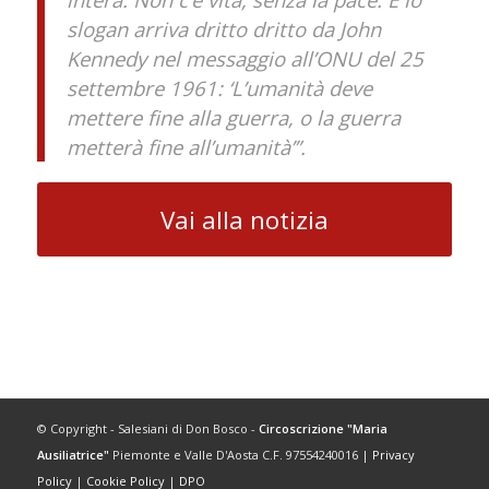
slogan arriva dritto dritto da John
Kennedy nel messaggio all’ONU del
25
settembre 1961
: ‘L’umanità deve
mettere fine alla guerra, o la guerra
metterà fine all’umanità’”.
Vai alla notizia
© Copyright - Salesiani di Don Bosco -
Circoscrizione "Maria
Ausiliatrice"
Piemonte e Valle D'Aosta C.F. 97554240016 |
Privacy
Policy
|
Cookie Policy
|
DPO