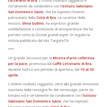
Letterario di Bra
. L’ottimo risultato raggiunto è
certamente da condividere con l’
Istituto Salesiano
San Domenico Savio
, che ha ospitato l’evento
patrocinato dalla
Città di Bra
. La curatrice della
mostra,
Silvia Gullino
, ha espresso grande
soddisfazione a conclusione di un’esperienza che ha
portato sotto la Zizzola grandi ospiti. Di seguito la
notizia pubblicata dal sito TargatoCN.
***
Un grande successo per la
Mostra d’arte collettiva
per la pace
, promossa dal
Caffè Letterario di Bra
,
durante tutto il suo periodo di apertura, dal
10 al 30
aprile
.
L’ottimo risultato raggiunto, oltre alla grande emozione
suscitata dalla rassegna fin dal vernissage, parte da
lontano ed è certamente da condividere con l’
Istituto
Salesiano San Domenico Savio
, che ha ospitato
l’evento patrocinato dalla
Città di Bra
.