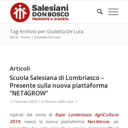
Tag Archivio per: Giulietta De Luca
Sei in:
Home
/
Giulietta De Luca
Articoli
Scuola Salesiana di Lombriasco –
Presente sulla nuova piattaforma
“NET4GROW”
/
/
13 Gennaio 2020
in
Notizie dalle case
Ispirati dal tema di
Expo Lombriasco AgriCultura
2019
, nasce la nuova piattaforma
Net4Grow
, un