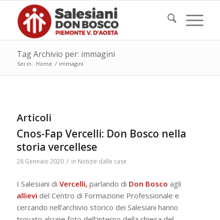
Tag Archivio per: immagini
Sei in:
Home
/
immagini
Articoli
Cnos-Fap Vercelli: Don Bosco nella
storia vercellese
/
28 Gennaio 2020
in
Notizie dalle case
I Salesiani di
Vercelli,
parlando di
Don Bosco
agli
allievi
del Centro di Formazione Professionale e
cercando nell’archivio storico dei Salesiani hanno
trovato alcune foto dell’interno della chiesa del