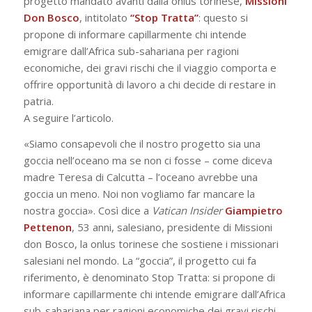
progetto mandato avanti dalla onlus torinese,
Missioni
Don Bosco
, intitolato
“Stop Tratta”
: questo si
propone di informare capillarmente chi intende
emigrare dall’Africa sub-sahariana per ragioni
economiche, dei gravi rischi che il viaggio comporta e
offrire opportunità di lavoro a chi decide di restare in
patria.
A seguire l’articolo.
«Siamo consapevoli che il nostro progetto sia una
goccia nell’oceano ma se non ci fosse – come diceva
madre Teresa di Calcutta – l’oceano avrebbe una
goccia un meno. Noi non vogliamo far mancare la
nostra goccia». Così dice a
Vatican Insider
Giampietro
Pettenon
, 53 anni, salesiano, presidente di Missioni
don Bosco, la onlus torinese che sostiene i missionari
salesiani nel mondo. La “goccia”, il progetto cui fa
riferimento, è denominato Stop Tratta: si propone di
informare capillarmente chi intende emigrare dall’Africa
sub-sahariana per ragioni economiche dei gravi rischi