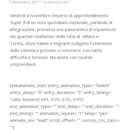
/
5 Novembre 2017
in
Intorno a noi
Venerdì 4 novembre l’inserto di approfondimento
Super 8
di un noto quotidiano nazionale, parlando di
integrazione, presenta una panoramica di esperienze
nei quartieri multietnici delle città di Milano e
Torino, dove italiani e migranti scelgono l’ottimismo
della volontà e provano a convivere. Con tante
difficoltà e tensioni. Ma anche con risultati
sorprendenti.
[edsanimate_start entry_animation_type= “fadeIn”
entry_delay= “0” entry_duration= “3” entry_timing=
“cubic-bezier(0.445, 0.05, 0.55, 0.95)”
exit_animation_type= “” exit_delay= “” exit_duration= “”
exit_timing= “” animation_repeat= “1” keep= “yes”
animate_on= “load” scroll_offset= “” custom_css_class=
“”]