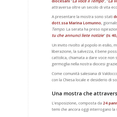
diocesani
“
La voce il Tempo
“, “
La V
attraversa oltre un secolo di vita eccl
A presentare la mostra sono stati
d
dott.ssa Marina Lomunno
, giorna
Tempo
. La serata ha preso ispirazio
tu che annunci liete notizie
”
(Is 40
Un invito rivolto al popolo in esilio
liberazione, la salvezza, il bene poss
cattolica, chiamata a dare voce non 
germoglia nella nostra diocesi grazie a
Come comunità salesiana di Valdocco
con la Chiesa locale e desiderio di s
Una mostra che attraversa
L’esposizione, composta da
24 pann
temi che ancora oggi interrogano la 