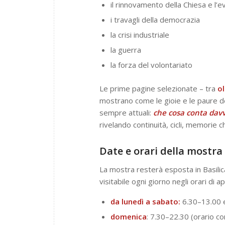
il rinnovamento della Chiesa e l’
i travagli della democrazia
la crisi industriale
la guerra
la forza del volontariato
Le prime pagine selezionate – tra
ol
mostrano come le gioie e le paure del
sempre attuali:
che cosa conta davv
rivelando continuità, cicli, memorie c
Date e orari della mostra
La mostra resterà esposta in Basili
visitabile ogni giorno negli orari di a
da lunedì a sabato:
6.30–13.00 
domenica
: 7.30–22.30 (orario co