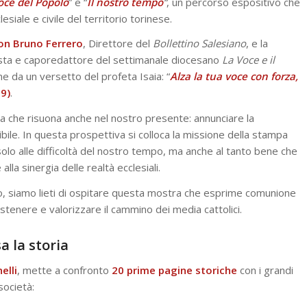
oce del Popolo
” e “
Il nostro tempo
“
, un percorso espositivo che
esiale e civile del territorio torinese.
on Bruno Ferrero
, Direttore del
Bollettino Salesiano
, e la
lista e caporedattore del settimanale diocesano
La Voce e il
ne da un versetto del profeta Isaia: “
Alza la tua voce con forza,
,9)
.
, ma che risuona anche nel nostro presente: annunciare la
ibile. In questa prospettiva si colloca la missione della stampa
solo alle difficoltà del nostro tempo, ma anche al tanto bene che
lla sinergia delle realtà ecclesiali.
, siamo lieti di ospitare questa mostra che esprime comunione
ostenere e valorizzare il cammino dei media cattolici.
 la storia
elli
, mette a confronto
20 prime pagine storiche
con i grandi
società: