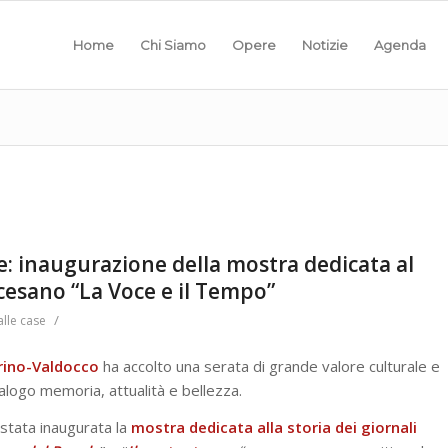
Home
Chi Siamo
Opere
Notizie
Agenda
ce: inaugurazione della mostra dedicata al
cesano “La Voce e il Tempo”
/
alle case
rino-Valdocco
ha accolto una serata di grande valore culturale e
alogo memoria, attualità e bellezza.
stata inaugurata la
mostra dedicata alla storia dei giornali