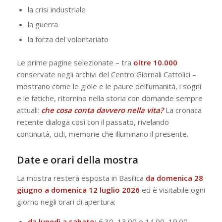
la crisi industriale
la guerra
la forza del volontariato
Le prime pagine selezionate – tra
oltre 10.000
conservate negli archivi del Centro Giornali Cattolici –
mostrano come le gioie e le paure dell’umanità, i sogni
e le fatiche, ritornino nella storia con domande sempre
attuali:
che cosa conta davvero nella vita?
La cronaca
recente dialoga così con il passato, rivelando
continuità, cicli, memorie che illuminano il presente.
Date e orari della mostra
La mostra resterà esposta in Basilica
da domenica 28
giugno a domenica 12 luglio 2026
ed è visitabile ogni
giorno negli orari di apertura:
da lunedì a sabato:
6.30–13.00 e 14.00–19.00