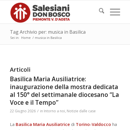
Tag Archivio per: musica in Basilica
Sei in:
Home
/
musica in Basilica
Articoli
Basilica Maria Ausiliatrice:
inaugurazione della mostra dedicata
al 150° del settimanale diocesano “La
Voce e il Tempo”
/
22 Giugno 2026
in
Intorno a noi
,
Notizie dalle case
La
Basilica Maria Ausiliatrice
di
Torino-Valdocco
ha