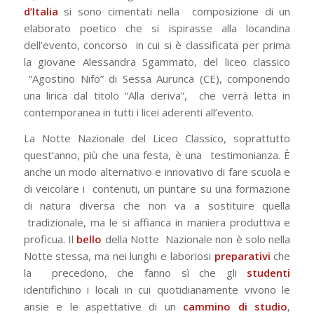
d’Italia
si sono cimentati nella
composizione di un
elaborato poetico che si ispirasse alla locandina
dell’evento, concorso
in cui si è classificata per prima
la giovane Alessandra Sgammato, del liceo classico
“Agostino Nifo” di Sessa Aurunca (CE), componendo
una lirica dal titolo “Alla deriva”,
che verrà letta in
contemporanea in tutti i licei aderenti all’evento.
La Notte Nazionale del Liceo Classico, soprattutto
quest’anno, più che una festa, è una
testimonianza. È
anche un modo alternativo e innovativo di fare scuola e
di veicolare i
contenuti, un puntare su una formazione
di natura diversa che non va a sostituire quella
tradizionale, ma le si affianca in maniera produttiva e
proficua. Il
bello
della Notte
Nazionale non è solo nella
Notte stessa, ma nei lunghi e laboriosi
preparativi
che
la
precedono, che fanno sì che gli
studenti
identifichino i locali in cui quotidianamente vivono
le
ansie e le aspettative di un
cammino di studio
,