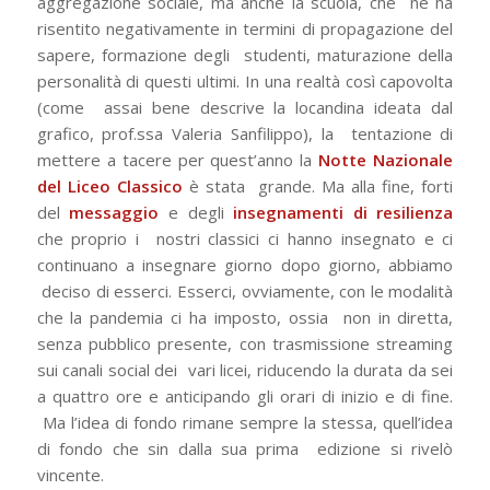
aggregazione sociale, ma anche la scuola, che
ne ha
risentito negativamente in termini di propagazione del
sapere, formazione degli
studenti, maturazione della
personalità di questi ultimi. In una realtà così capovolta
(come
assai bene descrive la locandina ideata dal
grafico, prof.ssa Valeria Sanfilippo), la
tentazione di
mettere a tacere per quest’anno la
Notte Nazionale
del Liceo Classico
è stata
grande. Ma alla fine, forti
del
messaggio
e degli
insegnamenti di resilienza
che proprio i
nostri classici ci hanno insegnato e ci
continuano a insegnare giorno dopo giorno, abbiamo
deciso di esserci. Esserci, ovviamente, con le modalità
che la pandemia ci ha imposto, ossia
non in diretta,
senza pubblico presente, con trasmissione streaming
sui canali social dei
vari licei, riducendo la durata da sei
a quattro ore e anticipando gli orari di inizio e di fine.
Ma l’idea di fondo rimane sempre la stessa, quell’idea
di fondo che sin dalla sua prima
edizione si rivelò
vincente.