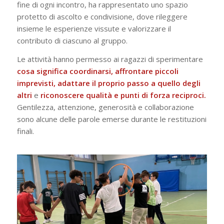
fine di ogni incontro, ha rappresentato uno spazio
protetto di ascolto e condivisione, dove rileggere
insieme le esperienze vissute e valorizzare il
contributo di ciascuno al gruppo.
Le attività hanno permesso ai ragazzi di sperimentare
cosa significa coordinarsi, affrontare piccoli
imprevisti, adattare il proprio passo a quello degli
altri
e
riconoscere qualità e punti di forza reciproci.
Gentilezza, attenzione, generosità e collaborazione
sono alcune delle parole emerse durante le restituzioni
finali.