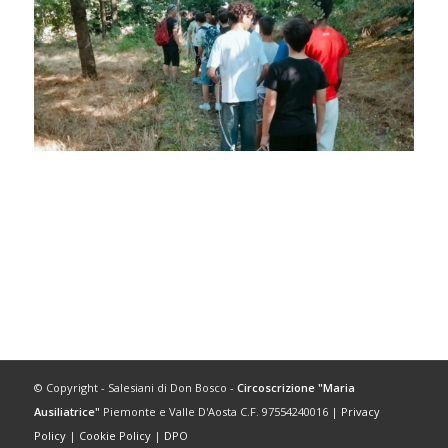
© Copyright - Salesiani di Don Bosco -
Circoscrizione "Maria
Ausiliatrice"
Piemonte e Valle D'Aosta C.F. 97554240016 |
Privacy
Policy
|
Cookie Policy
|
DPO