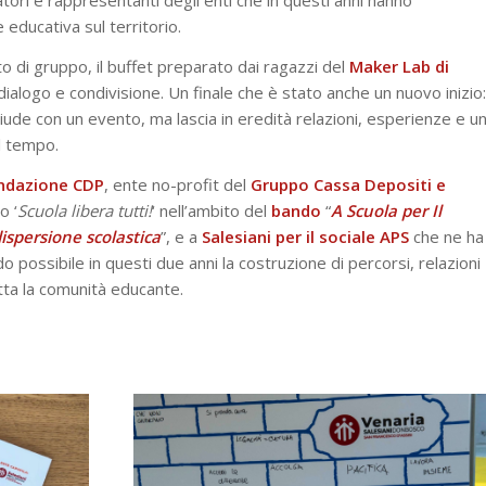
atori e rappresentanti degli enti che in questi anni hanno
 educativa sul territorio.
to di gruppo, il buffet preparato dai ragazzi del
Maker Lab di
dialogo e condivisione. Un finale che è stato anche un nuovo inizio:
iude con un evento, ma lascia in eredità relazioni, esperienze e u
l tempo.
ndazione CDP
, ente no-profit del
Gruppo Cassa Depositi e
o ‘
Scuola libera tutti!
‘ nell’ambito del
bando
“
A Scuola per Il
dispersione scolastica
”
, e a
Salesiani per il sociale APS
che ne ha
 possibile in questi due anni la costruzione di percorsi, relazioni
tta la comunità educante.