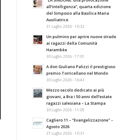
“LA SINDONE: una provocazione
all’intelligenza”, quarta edizione
del Simposio alla Basilica Maria
Ausiliatrice
31 Luglio 2026 - 10:32
Un pulmino per aprire nuove strade
ai ragazzi della Comunità
Harambèe
30 Luglio 2026 - 17:01
A don Giuliano Palizzi il prestigioso
premio Torricellano nel Mondo
30 Luglio 2026 - 16:43
Mezzo secolo dedicato ai più
giovani, a Bra i 50 anni dell’estate
ragazzi salesiana – La Stampa
30 Luglio 2026 - 11:05
Cagliero 11 – “Evangelizzazione” –
Agosto 2026
27 Luglio 2026 - 10:31