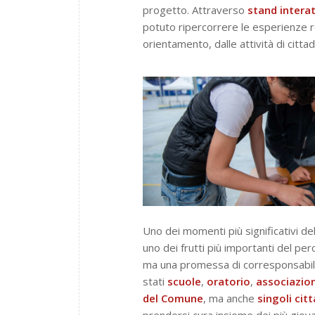
progetto. Attraverso
stand
interat
potuto ripercorrere le esperienze r
orientamento, dalle attività di citta
Uno dei momenti più significativi de
uno dei frutti più importanti del pe
ma una promessa di corresponsabilità
stati
scuole
,
oratorio
,
associazion
del Comune
, ma anche
singoli
citt
prendersi cura insieme dei più giova