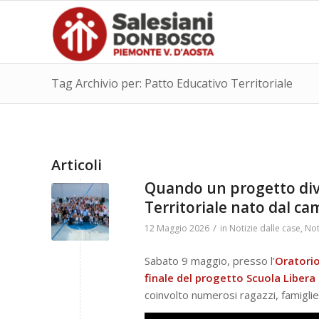
Tag Archivio per: Patto Educativo Territoriale
Articoli
Quando un progetto dive
Territoriale nato dal ca
/
12 Maggio 2026
in
Notizie dalle case
,
Not
Sabato 9 maggio, presso l’
Oratorio
finale del progetto
Scuola Libera 
coinvolto numerosi ragazzi, famiglie,