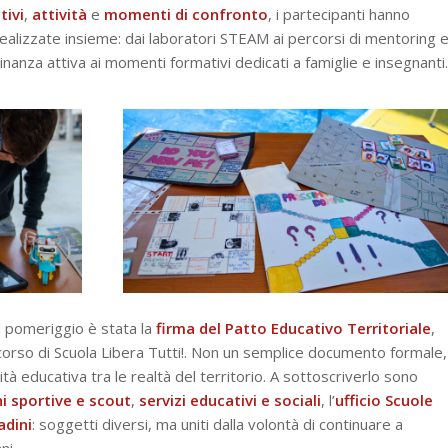
tivi
,
attività
e
momenti
di
confronto
, i partecipanti hanno
ealizzate insieme: dai laboratori STEAM ai percorsi di mentoring 
dinanza attiva ai momenti formativi dedicati a famiglie e insegnanti.
l pomeriggio è stata la
firma del Patto Educativo Territoriale
,
rcorso di
Scuola Libera Tutti!
. Non un semplice documento formale,
 educativa tra le realtà del territorio. A sottoscriverlo sono
i sportive e scout
,
servizi
educativi
e
sociali
, l’
ufficio Scuole
adini
: soggetti diversi, ma uniti dalla volontà di continuare a
ni.