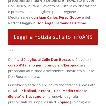
preparano ad iniziare a settembre il noviziato al Colle
Don Bosco, in Italia. L’evento ha visto la collaborazione
e presenza del Consigliere per la Regione
Mediterranea
don Juan Carlos Pérez Godoy
e del
Rettor Maggiore
Don Ángel Fernández Artime
.
Leggi la notizia sul sito InfoANS
***
Dal
4 al 30 luglio
, al
Colle Don Bosco
, si è svolto il
corso d’italiano per i prenovizi d’Europa
che si
preparano ad iniziare a settembre il noviziato al Colle
Don Bosco, in Italia.
Quest’anno saranno 16 i novizi che faranno il noviziato
in Italia:
7 italiani, 7 croati, 1 del Medio Oriente
(Egitto) e 1 spagnolo
. I prenovizi degli altri
prenoviziati d’Europa, ossia di
Kopiec
(Polonia) e di