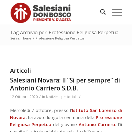
Tag Archivio per: Professione Religiosa Perpetua
Sei in:
Home
/
Professione Religiosa Perpetua
Articoli
Salesiani Novara: Il “Sì per sempre” di
Antonio Carriero S.D.B.
/
/
12 Ottobre 2020
in
Notizie ispettoriali
Mercoledì 7 ottobre,
presso l’
Istituto San Lorenzo di
Novara
, ha avuto luogo la cerimonia della
Professione
Religiosa Perpetua
del giovane
Antonio Carriero
. Di
seguito l’articolo pubblicato sul sito dell’opera.