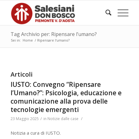
Tag Archivio per: Ripensare l’umano?
Sei in:
Home
/
Ripensare l'umano?
Articoli
IUSTO: Convegno “Ripensare
l’Umano?”: Psicologia, educazione e
comunicazione alla prova delle
tecnologie emergenti
/
/
23 Maggio 2025
in
Notizie dalle case
Notizia a cura di IUSTO.