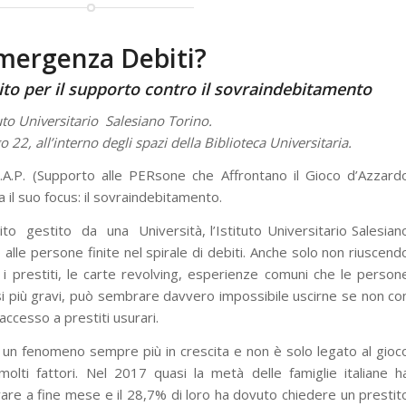
mergenza Debiti?
ito per il supporto contro il sovraindebitamento
tuto Universitario Salesiano Torino.
22, all’interno degli spazi della Biblioteca Universitaria.
G.A.P. (Supporto alle PERsone che Affrontano il Gioco d’Azzard
 il suo focus: il sovraindebitamento.
ito gestito da una Università, l’Istituto Universitario Salesian
alle persone finite nel spirale di debiti. Anche solo non riuscend
 i prestiti, le carte revolving, esperienze comuni che le person
si più gravi, può sembrare davvero impossibile uscirne se non co
’accesso a prestiti usurari.
 un fenomeno sempre più in crescita e non è solo legato al gioc
lti fattori. Nel 2017 quasi la metà delle famiglie italiane h
vare a fine mese e il 28,7% di loro ha dovuto chiedere un prestit