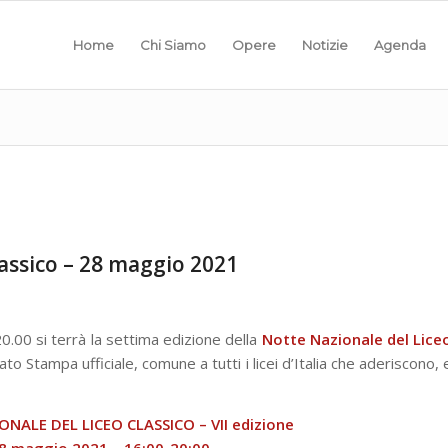
Home
Chi Siamo
Opere
Notizie
Agenda
assico – 28 maggio 2021
0.00 si terrà la settima edizione della
Notte Nazionale del Lice
ato Stampa ufficiale, comune a tutti i licei d’Italia che aderiscono, 
NALE DEL LICEO CLASSICO – VII edizione
8 maggio 2021 – 16:00-20:00