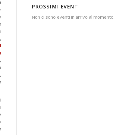
a
PROSSIMI EVENTI
e
à
Non ci sono eventi in arrivo al momento.
n
i
,
l
a
,
a
,
o
i
i
e
a
o