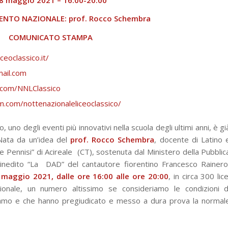
NTO NAZIONALE: prof. Rocco Schembra
COMUNICATO STAMPA
ceoclassico.it/
mail.com
.com/NNLClassico
.com/nottenazionaleliceoclassico/
, uno degli eventi più innovativi nella scuola degli
ultimi anni, è gi
 Nata da un’idea del
prof. Rocco
Schembra
, docente di Latino 
 e Pennisi” di Acireale
(CT), sostenuta dal Ministero della Pubblic
 inedito “La
DAD” del cantautore fiorentino Francesco Rainero
maggio 2021, dalle ore 16:00 alle ore 20:00
, in circa 300 lice
ionale, un numero altissimo se consideriamo le condizioni d
iamo e che hanno pregiudicato e messo a dura prova la normal