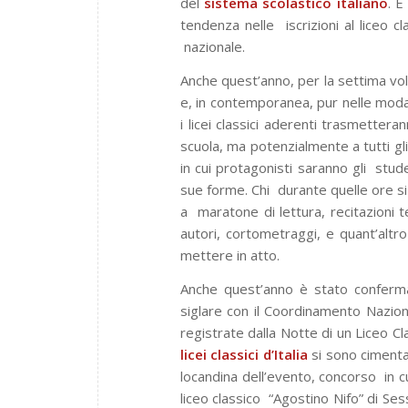
del
sistema scolastico
italiano
. E
tendenza nelle
iscrizioni al liceo
nazionale.
Anche quest’anno, per la settima vo
e, in contemporanea, pur nelle moda
i licei classici aderenti trasmettera
scuola, ma potenzialmente a tutti gl
in cui protagonisti saranno gli
stude
sue forme. Chi
durante quelle ore s
a
maratone di lettura, recitazioni te
autori, cortometraggi, e quant’altro 
mettere in atto.
Anche quest’anno è stato conferma
siglare con il Coordinamento Nazio
registrate dalla Notte di un Liceo Cl
licei classici d’Italia
si sono cimenta
locandina dell’evento, concorso
in 
liceo classico
“Agostino Nifo” di Ses