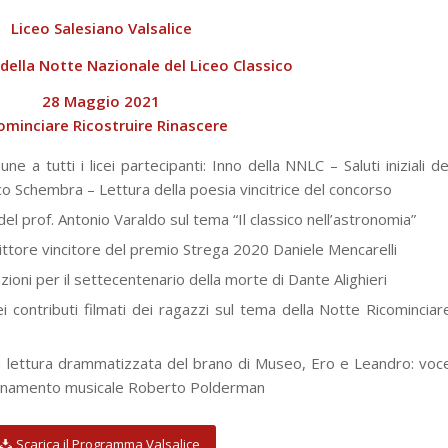
Liceo Salesiano Valsalice
ella Notte Nazionale del Liceo Classico
28 Maggio 2021
ominciare Ricostruire Rinascere
 a tutti i licei partecipanti: Inno della NNLC – Saluti iniziali de
o Schembra – Lettura della poesia vincitrice del concorso
del prof. Antonio Varaldo sul tema “Il classico nell’astronomia”
ittore vincitore del premio Strega 2020 Daniele Mencarelli
zioni per il settecentenario della morte di Dante Alighieri
contributi filmati dei ragazzi sul tema della Notte Ricominciar
a lettura drammatizzata del brano di Museo, Ero e Leandro: voc
agnamento musicale Roberto Polderman
Scarica il Programma Valsalice