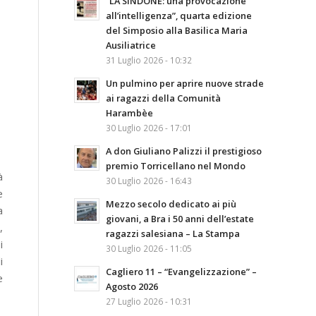
“LA SINDONE: una provocazione
all’intelligenza”, quarta edizione
del Simposio alla Basilica Maria
Ausiliatrice
31 Luglio 2026 - 10:32
Un pulmino per aprire nuove strade
ai ragazzi della Comunità
Harambèe
30 Luglio 2026 - 17:01
A don Giuliano Palizzi il prestigioso
premio Torricellano nel Mondo
à
30 Luglio 2026 - 16:43
e
Mezzo secolo dedicato ai più
a
giovani, a Bra i 50 anni dell’estate
,
ragazzi salesiana – La Stampa
i
30 Luglio 2026 - 11:05
i
Cagliero 11 – “Evangelizzazione” –
e
Agosto 2026
27 Luglio 2026 - 10:31