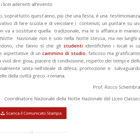
 licei aderenti all’evento.
o, soprattutto quest’anno, più che una festa, è una
testimonianza
tivo di fare scuola e di veicolare i
contenuti, un puntare su un
n va a sostituire quella
tradizionale, ma le si affianca in manier
 Notte
Nazionale non è solo nella Notte stessa, ma nei lunghi 
edono, che fanno sì che gli
studenti
identifichino i locali in cu
le aspettative di un
cammino di studio
, faticoso ma gratificante
ra vuol dire gioia, piacere di condivisione, rispetto dei tempi e dell
 finalmente unita nell’ideale di difesa, promozione e
salvaguardi
elle della civiltà greco -romana.
Prof. Rocco Schembr
Coordinatore Nazionale della Notte Nazionale del Liceo Classic
Scarica il Comunicato Stampa