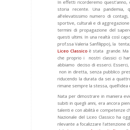
In effetti ricorderemo quest’anno,
storia recente. Una pandemia, q
all’elevatissimo numero di contagi,
sportive, culturali e di aggregazion
termini di propagazione del sape
questi ultimi. In una realtà così ca
prof.ssa Valeria Sanfilippo), la
tenta
Liceo Classico
è stata
grande. Ma a
che proprio i
nostri classici ci 
abbiamo
deciso di esserci. Esserci
non in diretta, senza pubblico pre
riducendo la durata da sei a quattro 
rimane sempre la stessa, quell’idea 
Nata per dimostrare in maniera evi
subiti in quegli anni, era ancora pie
talenti e con abilità e competenze 
Nazionale del Liceo Classico ha ogg
rilevante a focalizzare l’attenzione 