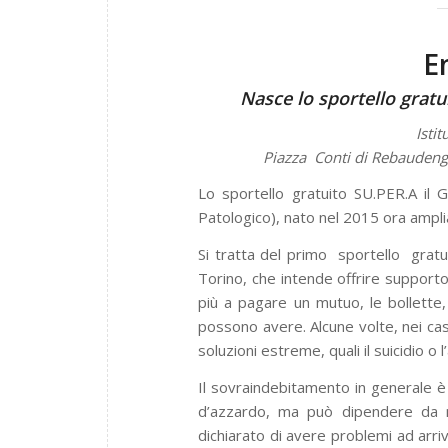
E
Nasce lo sportello gratu
Isti
Piazza Conti di Rebaudengo 
Lo sportello gratuito SU.PER.A il 
Patologico), nato nel 2015 ora amplia
Si tratta del primo sportello gratu
Torino, che intende offrire supporto 
più a pagare un mutuo, le bollette,
possono avere. Alcune volte, nei ca
soluzioni estreme, quali il suicidio o l
Il sovraindebitamento in generale è
d’azzardo, ma può dipendere da mo
dichiarato di avere problemi ad arri