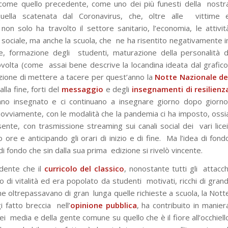
 come quello precedente, come uno dei più funesti della
nostr
uella scatenata dal Coronavirus, che, oltre alle
vittime 
 non solo ha travolto il settore sanitario,
l’economia, le attivit
e sociale, ma anche la scuola, che
ne ha risentito negativamente i
re, formazione degli
studenti, maturazione della personalità d
povolta (come
assai bene descrive la locandina ideata dal grafico
zione di mettere a tacere per quest’anno la
Notte Nazionale de
lla fine, forti del
messaggio
e degli
insegnamenti di resilienz
hanno insegnato e ci continuano a insegnare giorno dopo giorno
, ovviamente, con le modalità che la pandemia ci ha imposto, ossi
sente, con trasmissione streaming sui canali social dei
vari licei
ore e anticipando gli orari di inizio e di fine.
Ma l’idea di fond
di fondo che sin dalla sua prima
edizione si rivelò vincente.
dente che il
curricolo del classico
, nonostante tutti gli
attacch
no di vitalità ed era popolato da studenti
motivati, ricchi di grand
che oltrepassavano di gran
lunga quelle richieste a scuola, la Nott
i fatto breccia
nell’
opinione pubblica
, ha contribuito in manier
dei
media e della gente comune su quello che è il fiore all’occhiell