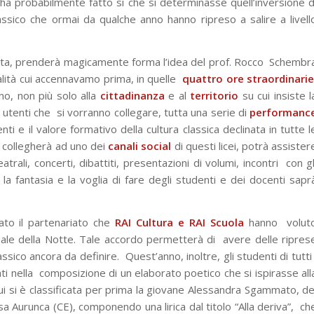
 ha probabilmente fatto sì che si determinasse quell’inversione d
 classico che ormai da qualche anno hanno ripreso a salire a livell
lta, prenderà magicamente forma l’idea del prof. Rocco
Schembr
lità cui accennavamo prima, in quelle
quattro ore straordinari
nno, non più solo alla
cittadinanza
e al
territorio
su cui insiste l
i utenti che
si vorranno collegare, tutta una serie di
performanc
nti e il valore formativo della cultura classica declinata in tutte l
i collegherà ad uno dei
canali social
di questi licei, potrà assister
atrali, concerti, dibattiti, presentazioni di volumi, incontri
con gl
la fantasia e la voglia di fare degli studenti e dei
docenti sapr
to il partenariato che
RAI Cultura e RAI Scuola
hanno
volut
nale della Notte. Tale accordo permetterà di
avere delle ripres
assico ancora da definire.
Quest’anno, inoltre, gli studenti di tutti 
ti nella
composizione di un elaborato poetico che si ispirasse all
cui si è classificata per prima la giovane Alessandra Sgammato, de
sa Aurunca (CE), componendo una lirica dal titolo “Alla deriva”,
ch