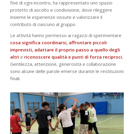
fine di ogni incontro, ha rappresentato uno spazio
protetto di ascolto e condivisione, dove rileggere
insieme le esperienze vissute e valorizzare il
contributo di ciascuno al gruppo.
Le attività hanno permesso ai ragazzi di sperimentare
cosa significa coordinarsi, affrontare piccoli
imprevisti, adattare il proprio passo a quello degli
altri
e
riconoscere qualità e punti di forza reciproci.
Gentilezza, attenzione, generosità e collaborazione
sono alcune delle parole emerse durante le restituzioni
finali.