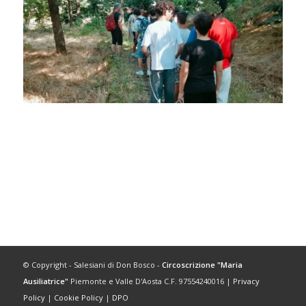
© Copyright - Salesiani di Don Bosco -
Circoscrizione "Maria
Ausiliatrice"
Piemonte e Valle D'Aosta C.F. 97554240016 |
Privacy
Policy
|
Cookie Policy
|
DPO