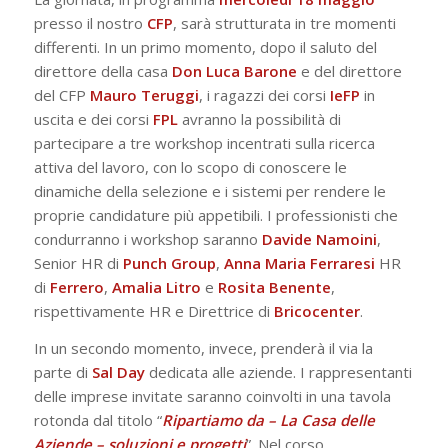
presso il nostro
CFP
, sarà strutturata in tre momenti
differenti. In un primo momento, dopo il saluto del
direttore della casa
Don Luca Barone
e del direttore
del CFP
Mauro Teruggi
, i ragazzi dei corsi
IeFP
in
uscita e dei corsi
FPL
avranno la possibilità di
partecipare a tre workshop incentrati sulla ricerca
attiva del lavoro, con lo scopo di conoscere le
dinamiche della selezione e i sistemi per rendere le
proprie candidature più appetibili. I professionisti che
condurranno i workshop saranno
Davide Namoini
,
Senior HR di
Punch Group
,
Anna Maria Ferraresi
HR
di
Ferrero
,
Amalia Litro
e
Rosita Benente
,
rispettivamente HR e Direttrice di
Bricocenter
.
In un secondo momento, invece, prenderà il via la
parte di
Sal Day
dedicata alle aziende. I rappresentanti
delle imprese invitate saranno coinvolti in una tavola
rotonda dal titolo “
Ripartiamo da – La Casa delle
Aziende – soluzioni e progetti
”. Nel corso