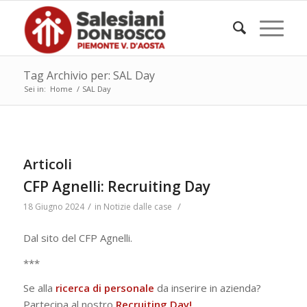
Tag Archivio per: SAL Day
Sei in:
Home
/
SAL Day
Articoli
CFP Agnelli: Recruiting Day
/
/
18 Giugno 2024
in
Notizie dalle case
Dal sito del CFP Agnelli.
***
Se alla
ricerca di personale
da inserire in azienda?
Partecipa al nostro
Recruiting Day!