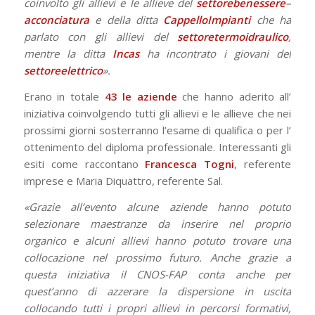
coinvolto gli allievi e le allieve del
settore
benessere
–
acconciatura
e della ditta
Cappello
Impianti
che ha
parlato con gli allievi del
settore
termoidraulico
,
mentre la ditta
Incas
ha incontrato i giovani del
settore
elettrico
».
Erano in totale
43 le aziende
che hanno aderito all’
iniziativa coinvolgendo tutti gli allievi e le allieve che nei
prossimi giorni sosterranno l’esame di qualifica o per l’
ottenimento del diploma professionale. Interessanti gli
esiti come raccontano
Francesca
Togni
, referente
imprese e Maria Diquattro, referente Sal.
«Grazie all’evento alcune aziende hanno potuto
selezionare maestranze da inserire nel proprio
organico e alcuni allievi hanno potuto trovare una
collocazione nel prossimo futuro. Anche grazie a
questa iniziativa il CNOS-FAP conta anche per
quest’anno di azzerare la dispersione in uscita
collocando tutti i propri allievi in percorsi formativi,