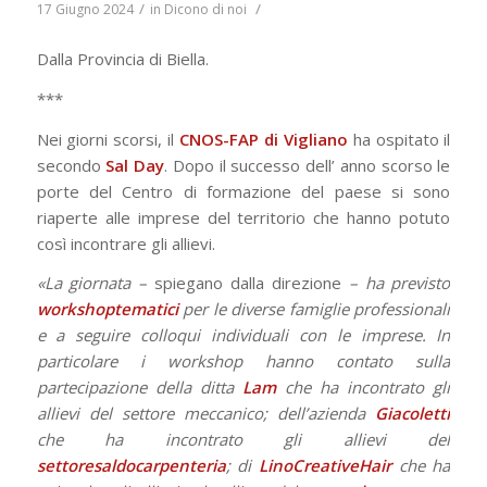
/
/
17 Giugno 2024
in
Dicono di noi
Dalla Provincia di Biella.
***
Nei giorni scorsi, il
CNOS-FAP di Vigliano
ha ospitato il
secondo
Sal Day
. Dopo il successo dell’ anno scorso le
porte del Centro di formazione del paese si sono
riaperte alle imprese del territorio che hanno potuto
così incontrare gli allievi.
«La giornata –
spiegano dalla direzione
– ha previsto
workshop
tematici
per le diverse famiglie professionali
e a seguire colloqui individuali con le imprese. In
particolare i workshop hanno contato sulla
partecipazione della ditta
Lam
che ha incontrato gli
allievi del settore meccanico; dell’azienda
Giacoletti
che ha incontrato gli allievi del
settore
saldocarpenteria
; di
Lino
Creative
Hair
che ha