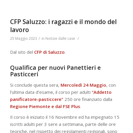
CFP Saluzzo: i ragazzi e il mondo del
lavoro
/
/
25 Maggio 2023
in
Notizie dalle case
Dal sito del
CFP di Saluzzo
.
Qualifica per nuovi Panettieri e
Pasticceri
Si conclude questa sera,
Mercoledì 24 Maggio
, con
l’ultima data d’esame, il corso per adulti
“Addetto
panificatore-pasticcere”
250 ore finanziato dalla
Regione Piemonte e dal FSE Plus
.
Il corso è iniziato il 16 Novembre ed ha impegnato 15
iscritti adulti per 3 sere a settimana, parte delle ore
teoriche, nel rispetto dei regolamenti regionali, sono