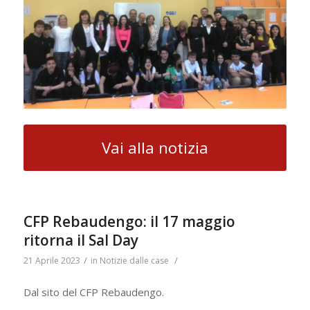
Vai alla notizia
CFP Rebaudengo: il 17 maggio
ritorna il Sal Day
/
/
21 Aprile 2023
in
Notizie dalle case
Dal sito del CFP Rebaudengo.