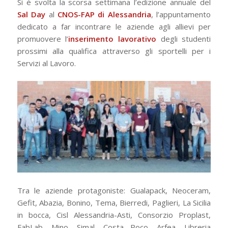
Si è svolta la scorsa settimana l’edizione annuale del
Sal Day
al
CNOS-FAP di Alessandria
, l’appuntamento
dedicato a far incontrare le aziende agli allievi per
promuovere l’
inserimento lavorativo
degli studenti
prossimi alla qualifica attraverso gli sportelli per i
Servizi al Lavoro.
Tra le aziende protagoniste: Gualapack, Neoceram,
Gefit, Abazia, Bonino, Tema, Bierredi, Paglieri, La Sicilia
in bocca, Cisl Alessandria-Asti, Consorzio Proplast,
FabLab, Mino, Simal, Costa Poco, Arfea, Libreria