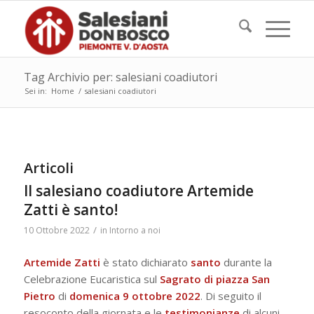
Tag Archivio per: salesiani coadiutori
Sei in:
Home
/
salesiani coadiutori
Articoli
Il salesiano coadiutore Artemide
Zatti è santo!
/
10 Ottobre 2022
in
Intorno a noi
Artemide Zatti
è stato dichiarato
santo
durante la
Celebrazione Eucaristica sul
Sagrato di piazza San
Pietro
di
domenica 9 ottobre 2022
. Di seguito il
resoconto della giornata e le
testimonianze
di alcuni