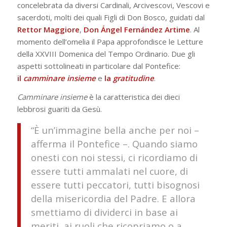
concelebrata da diversi Cardinali, Arcivescovi, Vescovi e
sacerdoti, molti dei quali Figli di Don Bosco, guidati dal
Rettor Maggiore
,
Don Ángel Fernández Artime
. Al
momento dell’omelia il Papa approfondisce le Letture
della XXVIII Domenica del Tempo Ordinario. Due gli
aspetti sottolineati in particolare dal Pontefice:
il
camminare insieme
e
la
gratitudine
.
Camminare insieme
è la caratteristica dei dieci
lebbrosi guariti da Gesù.
“È un’immagine bella anche per noi –
afferma il Pontefice –. Quando siamo
onesti con noi stessi, ci ricordiamo di
essere tutti ammalati nel cuore, di
essere tutti peccatori, tutti bisognosi
della misericordia del Padre. E allora
smettiamo di dividerci in base ai
meriti, ai ruoli che ricopriamo o a