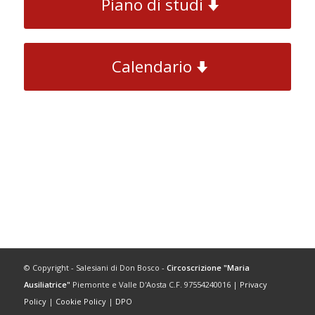
Piano di studi
Calendario
© Copyright - Salesiani di Don Bosco -
Circoscrizione "Maria
Ausiliatrice"
Piemonte e Valle D'Aosta C.F. 97554240016 |
Privacy
Policy
|
Cookie Policy
|
DPO