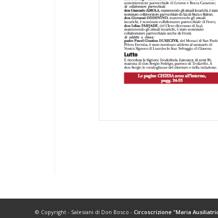
© Copyright - Salesiani di Don Bosco -
Circoscrizione "Maria Ausiliatri