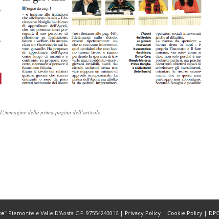
L’immagine della prima pagina dell’articolo
ce"
Piemonte e Valle D'Aosta C.F. 97554240016 |
Privacy Policy
|
Cookie Policy
|
DP