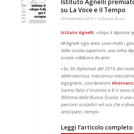
Istituto Agnelli premiat
su La Voce e il Tempo
/
29 Novembre 2016
in
Dicono di noi
Istituto Agnelli
, «dopo il diploma 
All’Agnelli ogni anno sono molti i gi
della scuola superiore, una volta di
scuola collabora da anni:
«
Su 36 diplomati del 2016 del nostro 
elettrotecnica, meccanica meccatron
ingegnere, coordinatore
Alternanz
hanno fatto il tirocinio e 8 si sono i
Riforma della Buona Scuola, è una c
percorsi scolastici ed ora che è d
anticipato i tempi
».
Leggi l’articolo comple