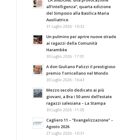
“LA SINDONE: una provocazione
all’intelligenza”, quarta edizione
del Simposio alla Basilica Maria
Ausiliatrice
31 Luglio 2026 - 10:32
Un pulmino per aprire nuove strade
ai ragazzi della Comunità
Harambèe
30 Luglio 2026 - 17:01
A don Giuliano Palizzi il prestigioso
premio Torricellano nel Mondo
30 Luglio 2026 - 16:43
Mezzo secolo dedicato ai più
giovani, a Bra i 50 anni dell’estate
ragazzi salesiana – La Stampa
30 Luglio 2026 - 11:05
Cagliero 11 – “Evangelizzazione” –
Agosto 2026
27 Luglio 2026 - 10:31