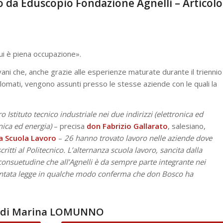
o da Eduscopio Fondazione Agnelli – Articolo
qui è piena occupazione».
ovani che, anche grazie alle esperienze maturate durante il triennio
plomati, vengono assunti presso le stesse aziende con le quali la
Istituto tecnico industriale nei due indirizzi (elettronica ed
ica ed energia)
– precisa
don Fabrizio Gallarato
, salesiano,
a Scuola Lavoro
–
26 hanno trovato lavoro nelle aziende dove
scritti al Politecnico. L’alternanza scuola lavoro, sancita dalla
onsuetudine che all’Agnelli è da sempre parte integrante nei
iventata legge in qualche modo conferma che don Bosco ha
to di Marina LOMUNNO