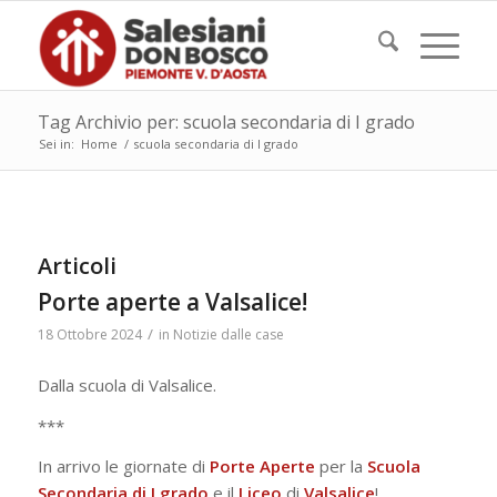
Tag Archivio per: scuola secondaria di I grado
Sei in:
Home
/
scuola secondaria di I grado
Articoli
Porte aperte a Valsalice!
/
18 Ottobre 2024
in
Notizie dalle case
Dalla scuola di Valsalice.
***
In arrivo le giornate di
Porte Aperte
per la
Scuola
Secondaria di I grado
e il
Liceo
di
Valsalice
!