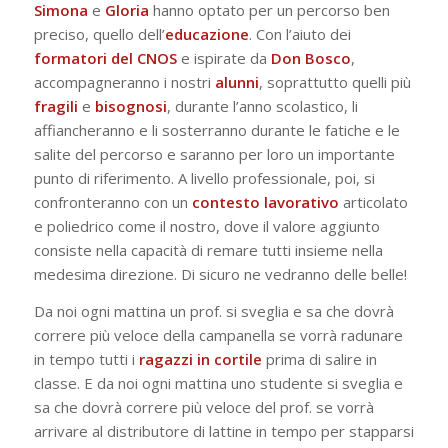
Simona
e
Gloria
hanno optato per un percorso ben
preciso, quello dell’
educazione
. Con l’aiuto dei
formatori del CNOS
e ispirate da
Don Bosco
,
accompagneranno i nostri
alunni
, soprattutto quelli più
fragili
e
bisognosi
, durante l’anno scolastico, li
affiancheranno e li sosterranno durante le fatiche e le
salite del percorso e saranno per loro un importante
punto di riferimento. A livello professionale, poi, si
confronteranno con un
contesto lavorativo
articolato
e poliedrico come il nostro, dove il valore aggiunto
consiste nella capacità di remare tutti insieme nella
medesima direzione. Di sicuro ne vedranno delle belle!
Da noi ogni mattina un prof. si sveglia e sa che dovrà
correre più veloce della campanella se vorrà radunare
in tempo tutti i
ragazzi in cortile
prima di salire in
classe. E da noi ogni mattina uno studente si sveglia e
sa che dovrà correre più veloce del prof. se vorrà
arrivare al distributore di lattine in tempo per stapparsi