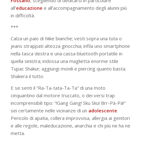
Fossano
, scegliendo di dedicarsi in particolare
all’
educazione
e all’accompagnamento degli alunni più
in difficoltà.
***
Calza un paio di Nike bianche; vesti sopra una tuta o
jeans strappati altezza ginocchia; infila uno smartphone
nella tasca destra e una cassa bluetooth portatile in
quella sinistra; indossa una maglietta enorme stile
Tupac Shakur; aggiungi monili e piercing quanto basta.
Shakera il tutto.
E se senti il “Ra-Ta-tata-Ta-Ta” di una moto
cinquantino dal motore truccato, o dei versi trap
incomprensibili tipo: “!Gang Gang! Sku Sku! Brr-Pà-Pà!”
sei certamente nelle vicinanze di un
adolescente
.
Pericolo di apatia, collera improvvisa, allergia ai genitori
e alle regole, maleducazione, anarchia e chi più ne ha ne
metta.