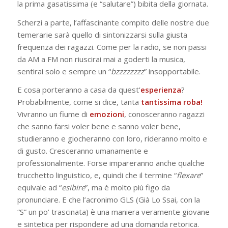
la prima gasatissima (e “salutare”) bibita della giornata.
Scherzi a parte, l’affascinante compito delle nostre due
temerarie sarà quello di sintonizzarsi sulla giusta
frequenza dei ragazzi. Come per la radio, se non passi
da AM a FM non riuscirai mai a goderti la musica,
sentirai solo e sempre un “
bzzzzzzzz
” insopportabile.
E cosa porteranno a casa da quest’
esperienza
?
Probabilmente, come si dice, tanta
tantissima roba!
Vivranno un fiume di
emozioni
, conosceranno ragazzi
che sanno farsi voler bene e sanno voler bene,
studieranno e giocheranno con loro, rideranno molto e
di gusto. Cresceranno umanamente e
professionalmente. Forse impareranno anche qualche
trucchetto linguistico, e, quindi che il termine “
flexare
”
equivale ad “
esibire
”, ma è molto più figo da
pronunciare. E che l’acronimo GLS (Già Lo Ssai, con la
“S” un po’ trascinata) è una maniera veramente giovane
e sintetica per rispondere ad una domanda retorica.