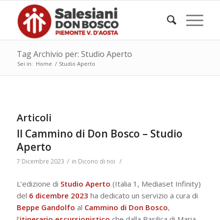
Tag Archivio per: Studio Aperto
Sei in:
Home
/
Studio Aperto
Articoli
Il Cammino di Don Bosco – Studio
Aperto
/
/
7 Dicembre 2023
in
Dicono di noi
L’edizione di
Studio Aperto
(Italia 1, Mediaset Infinity)
del
6 dicembre 2023
ha dedicato un servizio a cura di
Beppe
Gandolfo
al
Cammino di Don Bosco
,
l’
itinerario escursionistico
che dalla Basilica di Maria