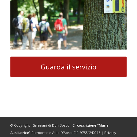
Guarda il servizio
© Copyright - Salesiani di Don Bosco -
Circoscrizione "Maria
Ausiliatrice"
Piemonte e Valle D'Aosta C.F. 97554240016 |
Privacy