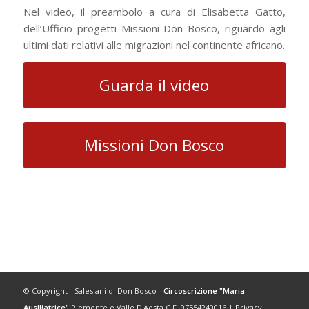
Nel video, il preambolo a cura di Elisabetta Gatto,
dell’Ufficio progetti Missioni Don Bosco, riguardo agli
ultimi dati relativi alle migrazioni nel continente africano.
Guarda il video
Missioni Don Bosco
© Copyright - Salesiani di Don Bosco -
Circoscrizione "Maria
Ausiliatrice"
Piemonte e Valle D'Aosta C.F. 97554240016 |
Privacy