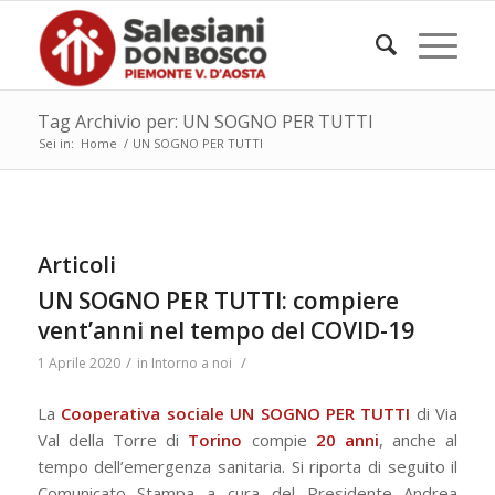
Tag Archivio per: UN SOGNO PER TUTTI
Sei in:
Home
/
UN SOGNO PER TUTTI
Articoli
UN SOGNO PER TUTTI: compiere
vent’anni nel tempo del COVID-19
/
/
1 Aprile 2020
in
Intorno a noi
La
Cooperativa sociale
UN SOGNO PER TUTTI
di Via
Val della Torre di
Torino
compie
20 anni
, anche al
tempo dell’emergenza sanitaria. Si riporta di seguito il
Comunicato Stampa a cura del Presidente Andrea