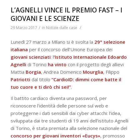
L’AGNELLI VINCE IL PREMIO FAST – I
GIOVANI E LE SCIENZE
/
/
29 Marzo 2017
in
Notizie dalle case
Lunedì 27 marzo a Milano si è svolta la
29° selezione
italiana
per il concorso dell’Unione Europea dei
giovani scienziati
: l
‘Istituto Internazionale Edoardo
Agnelli
di Torino
ha vinto
con il progetto degli allievi
Mattia
Borgia
, Andrea Domenico
Mourglia
, Filippo
Patriotti
dal titolo
“CardioID: dimmi come batte il
tuo cuore e ti dirò chi sei!”
.
Il battito cardiaco diventa una password, per
riconoscere l’identità delle persone sul web e
proteggerne i dati sensibili dai cyber attacchi: l’idea,
sviluppata dai tre studenti di 19 anni dell’istituto Agnelli
di Torino, è stata premiata alla selezione nazionale del
concorso per giovani inventori «Eucys»
, promosso